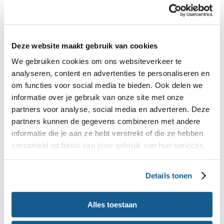
Gezellig aan tafel eten. Zo heb je aandacht voor
je eten en voor elkaar. Leg de nadruk niet op het
‘moeten eten’, maar maak er een ontspannen
Deze website maakt gebruik van cookies
moment van.
We gebruiken cookies om ons websiteverkeer te
analyseren, content en advertenties te personaliseren en
Tip: maak afspraken over de regels rondom snacks
om functies voor social media te bieden. Ook delen we
informatie over je gebruik van onze site met onze
en snoep met je eigen kind.
partners voor analyse, social media en adverteren. Deze
partners kunnen de gegevens combineren met andere
Samen koken
informatie die je aan ze hebt verstrekt of die ze hebben
verzameld op basis van jouw gebruik van hun services.
Hoe leuk om
,
samen met je kleinkind te koken
maak bijvoorbeeld
.
een kinderfavoriet
Details tonen
Alles toestaan