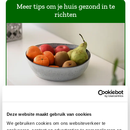
Meer tips om je huis gezond in te
richten
Deze website maakt gebruik van cookies
Leg fruit in het zicht, zodat je het makkelijk kunt
pakken. Dat geldt ook voor andere gezonde
We gebruiken cookies om ons websiteverkeer te
tussendoortjes. Denk aan ongezouten noten,