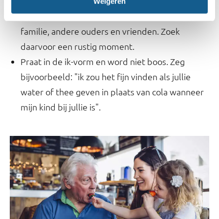
maken. Bepaal wat voor jou echt belangrijk is in
Weigeren
de opvoeding en ga daarover in gesprek met
familie, andere ouders en vrienden. Zoek
daarvoor een rustig moment.
Praat in de ik-vorm en word niet boos. Zeg
bijvoorbeeld: "ik zou het fijn vinden als jullie
water of thee geven in plaats van cola wanneer
mijn kind bij jullie is".