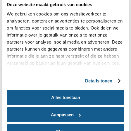
Deze website maakt gebruik van cookies
oma is, kunnen daar andere regels gelden dan bij
We gebruiken cookies om ons websiteverkeer te
jullie thuis. Als dat zo is en je vindt dat vervelend:
analyseren, content en advertenties te personaliseren en
praat erover! Het is helemaal niet gek om
om functies voor social media te bieden. Ook delen we
afspraken te maken met anderen over
informatie over je gebruik van onze site met onze
partners voor analyse, social media en adverteren. Deze
bijvoorbeeld snoep en drinken. Maar hoe doe je
partners kunnen de gegevens combineren met andere
dat dan? Wij geven 3 tips:
informatie die je aan ze hebt verstrekt of die ze hebben
verzameld op basis van jouw gebruik van hun services.
Kinderen snappen goed het verschil tussen
regels thuis en bij bijvoorbeeld een vriendje,
Details tonen
opa of oma. Zeker als je uitlegt dat het een
uitzondering is: “bij opa of oma gelden andere
Alles toestaan
regels en als zij je weleens limonade geven, vind
ik dat prima."
Aanpassen
Het is niet nodig om van alles een punt te