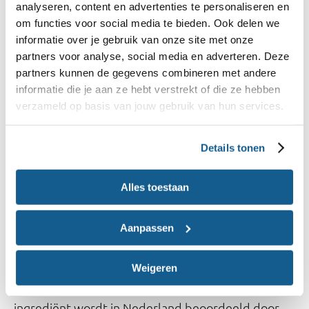
analyseren, content en advertenties te personaliseren en
Nieuwe voedingsmiddelen of ingrediënten in de
om functies voor social media te bieden. Ook delen we
EU, moeten voor introductie worden getoetst aan
informatie over je gebruik van onze site met onze
partners voor analyse, social media en adverteren. Deze
de Europese Verordening inzake nieuwe
partners kunnen de gegevens combineren met andere
voedingsmiddelen (Novel Food Verordening). De
informatie die je aan ze hebt verstrekt of die ze hebben
uitgangspunten voor deze verordening zijn dat het
verzameld op basis van jouw gebruik van hun services.
nieuwe voedingsmiddel:
Details tonen
Geen gevaar mag opleveren voor de
consument.
Alles toestaan
De consument niet mag misleiden.
Niet minder voedingsstoffen mag leveren dan
Aanpassen
het originele product.
Weigeren
De veiligheid van het nieuwe voedingsmiddel of
ingrediënt wordt in Nederland beoordeeld door