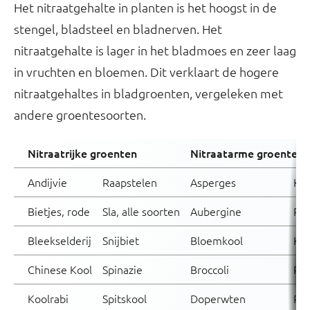
Het nitraatgehalte in planten is het hoogst in de
stengel, bladsteel en bladnerven. Het
nitraatgehalte is lager in het bladmoes en zeer laag
in vruchten en bloemen. Dit verklaart de hogere
nitraatgehaltes in bladgroenten, vergeleken met
andere groentesoorten.
Nitraatrijke groenten
Nitraatarme groenten
Andijvie
Raapstelen
Asperges
Ko
Bietjes, rode
Sla, alle soorten
Aubergine
Rod
Bleekselderij
Snijbiet
Bloemkool
Koo
Chinese Kool
Spinazie
Broccoli
Pap
Koolrabi
Spitskool
Doperwten
Pre