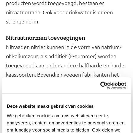
producten wordt toegevoegd, bestaan er
nitraatnormen. Ook voor drinkwater is er een
strenge norm.
Nitraatnormen toevoegingen
Nitraat en nitriet kunnen in de vorm van natrium-
of kaliumzout, als additief (E-nummer) worden
toegevoegd aan onder andere halfharde en harde
kaassoorten. Bovendien voegen fabrikanten het
toe aan bereide vleeswaren om de houdbaarheid
ervan te vergroten of voor de kleur en smaak.
Toegestaan zijn de E-nummers E249
Deze website maakt gebruik van cookies
(kaliumnitriet), E250 (natriumnitriet), E251
We gebruiken cookies om ons websiteverkeer te
(natriumnitraat) en E252 (kaliumnitraat). Hierbij
analyseren, content en advertenties te personaliseren en
gelden maximale concentraties die mogen worden
om functies voor social media te bieden. Ook delen we