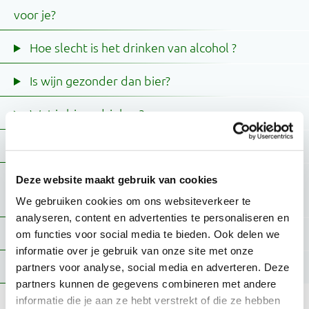
voor je?
Hoe slecht is het drinken van alcohol ?
Is wijn gezonder dan bier?
Wat is bingedrinken?
Is alcohol verslavend?
Wanneer heb je een alcoholprobleem of
Deze website maakt gebruik van cookies
alcoholverslaving?
We gebruiken cookies om ons websiteverkeer te
analyseren, content en advertenties te personaliseren en
Wat zijn afkickverschijnselen van alcohol?
om functies voor social media te bieden. Ook delen we
informatie over je gebruik van onze site met onze
Wat is Korsakov?
partners voor analyse, social media en adverteren. Deze
partners kunnen de gegevens combineren met andere
informatie die je aan ze hebt verstrekt of die ze hebben