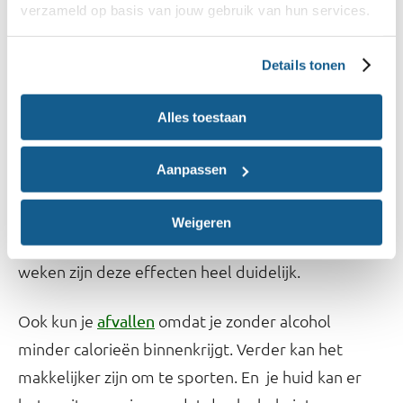
Wat zijn de voordelen van stoppen
verzameld op basis van jouw gebruik van hun services.
met alcohol?
Details tonen
Als je stopt met alcohol drinken, herstelt je lever
en de rest van je lichaam omdat je geen giftige stof
Alles toestaan
meer binnenkrijgt. Soms komen mensen eerst wat
minder makkelijk in slaap, maar daarna zorgt het
Aanpassen
juist dat je langer en beter slaapt. Je voelt je
vervolgens fitter, vrolijker, helderder, je kunt beter
Weigeren
onthouden en je weerstand wordt beter. Na 4 tot 6
weken zijn deze effecten heel duidelijk.
Ook kun je
omdat je zonder alcohol
afvallen
minder calorieën binnenkrijgt. Verder kan het
makkelijker zijn om te sporten. En je huid kan er