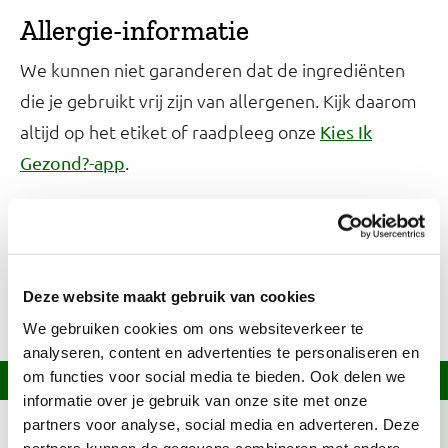
Allergie-informatie
We kunnen niet garanderen dat de ingrediënten
die je gebruikt vrij zijn van allergenen. Kijk daarom
altijd op het etiket of raadpleeg onze
Kies Ik
.
Gezond?-app
Ingrediënten over?
Kijk op onze
welke recepten je ermee
receptensite
kunt maken of bekijk het bewaaradvies in onze
Deze website maakt gebruik van cookies
.
Bewaarwijzer
We gebruiken cookies om ons websiteverkeer te
analyseren, content en advertenties te personaliseren en
om functies voor social media te bieden. Ook delen we
Informatie over dit recept
informatie over je gebruik van onze site met onze
partners voor analyse, social media en adverteren. Deze
Dit recept voldoet niet volledig aan de Schijf van
partners kunnen de gegevens combineren met andere