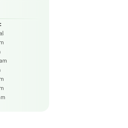
t
al
am
m
ram
m
am
am
am