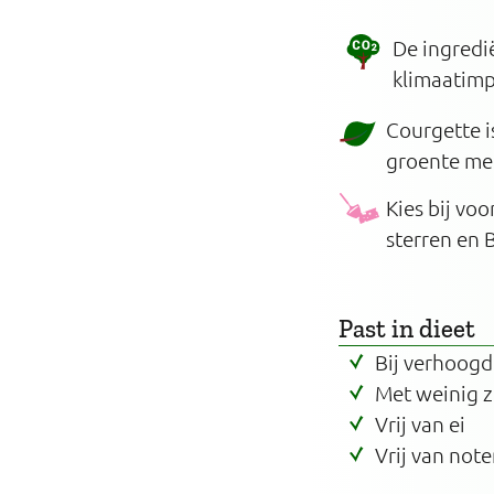
De ingredi
klimaatim
Courgette i
groente met
Kies bij vo
sterren en 
Past in dieet
Bij verhoogd
Met weinig 
Vrij van ei
Vrij van note