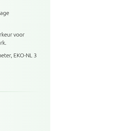
lage
rkeur voor
rk.
meter, EKO-NL 3