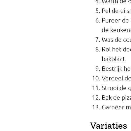
Warm de o
Pel de ui sn
Pureer de 
de keuken
Was de cou
Rol het de
bakplaat.
Bestrijk 
Verdeel de
Strooi de 
Bak de piz
Garneer me
Variaties