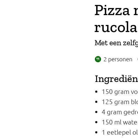
Pizza 
Professionals
rucola
Onderwijs
Eetomgevingen
Met een zel
Webshop
2 personen
Pers
Ingredië
Over ons
150 gram vo
125 gram b
4 gram gedr
150 ml wate
1 eetlepel ol