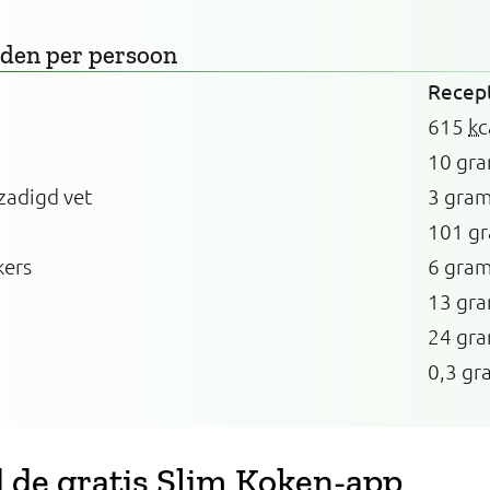
rden
per persoon
Recep
615
kc
10 gr
zadigd vet
3 gra
101 g
kers
6 gra
13 gr
24 gr
0,3 gr
de gratis Slim Koken-app