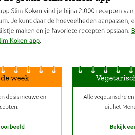
app Slim Koken vind je bijna 2.000 recepten van
um. Je kunt daar de hoeveelheden aanpassen, 
B
jstje maken en je favoriete recepten opslaan.
lim Koken-app
.
 de week
Vegetarisc
en dosis nieuwe en
Alle vegetarische en
ecepten.
uit het Men
voorbeeld
Bekijk ee