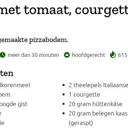
met tomaat, courget
fgemaakte pizzabodem.
meer dan 30 minuten
hoofdgerecht
615 
nten
lkorenmeel
2 theelepels Italiaans
loem
1 courgette
oogde gist
20 gram hüttenkäse
r
20 gram belegen kaas
ie
(geraspt)