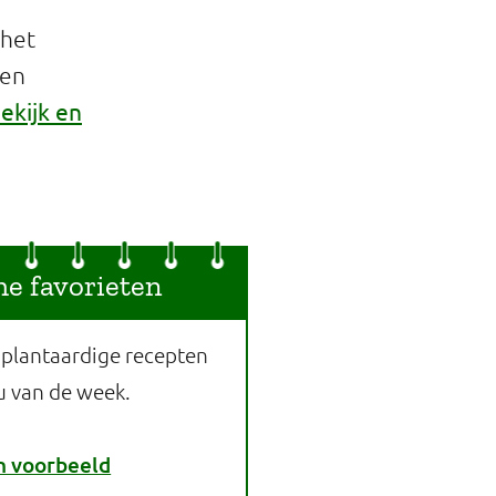
 het
een
ekijk en
he favorieten
 plantaardige recepten
u van de week.
n voorbeeld