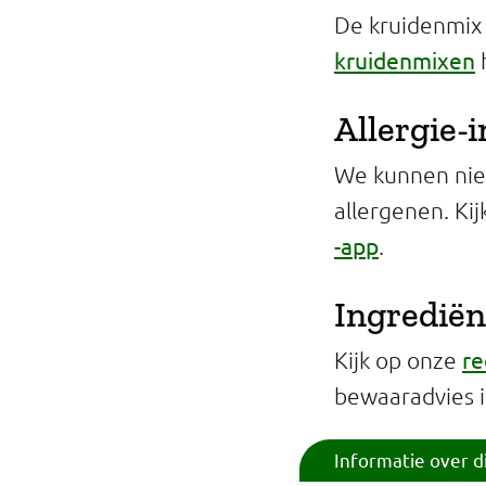
De kruidenmix 
kruidenmixen
h
Allergie-
We kunnen niet
allergenen. Ki
-app
.
Ingrediën
re
Kijk op onze
bewaaradvies 
Informatie over d