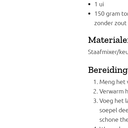
1 ui
150 gram to
zonder zout 
Material
Staafmixer/keu
Bereiding
Meng het 
Verwarm h
Voeg het l
soepel de
schone the