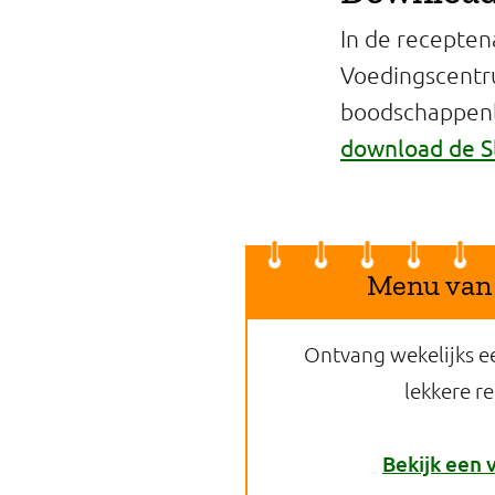
In de recepten
Voedingscentr
boodschappenli
download de S
Menu van
Ontvang wekelijks e
lekkere r
Bekijk een 