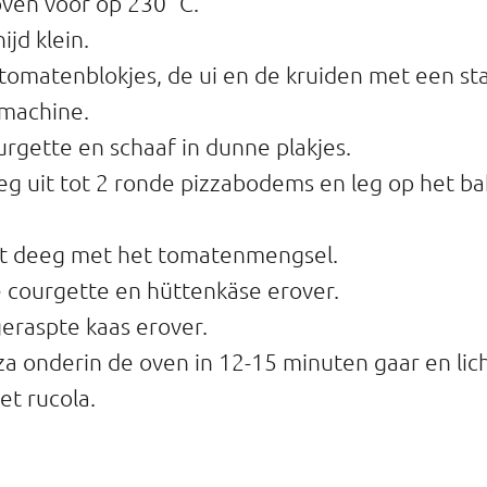
ven voor op 230 °C.
ijd klein.
tomatenblokjes, de ui en de kruiden met een sta
machine.
rgette en schaaf in dunne plakjes.
eg uit tot 2 ronde pizzabodems en leg op het b
het deeg met het tomatenmengsel.
 courgette en hüttenkäse erover.
geraspte kaas erover.
za onderin de oven in 12-15 minuten gaar en lich
t rucola.