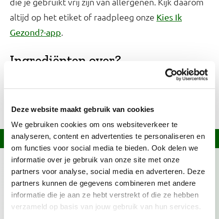
die je gebruikt vrij zijn van allergenen. Kijk daarom
altijd op het etiket of raadpleeg onze
Kies Ik
.
Gezond?-app
Ingrediënten over?
Kijk op onze
welke recepten je ermee
receptensite
kunt maken of bekijk het bewaaradvies in onze
.
Bewaarwijzer
Deze website maakt gebruik van cookies
We gebruiken cookies om ons websiteverkeer te
analyseren, content en advertenties te personaliseren en
Informatie over dit recept
om functies voor social media te bieden. Ook delen we
informatie over je gebruik van onze site met onze
De ingrediënten en bereidingswijze van dit
partners voor analyse, social media en adverteren. Deze
gerecht hebben een lage klimaatimpact.
Lees
partners kunnen de gegevens combineren met andere
meer over klimaatvriendelijke recepten.
informatie die je aan ze hebt verstrekt of die ze hebben
verzameld op basis van jouw gebruik van hun services.
Tomaat is deze maand in Nederland in het seizoen.