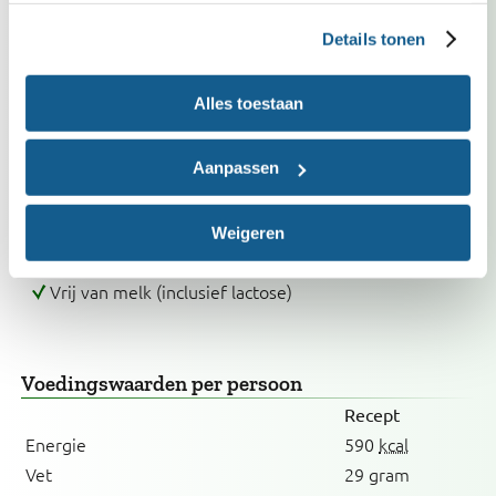
Kies bij voorkeur voor groente met het Biologisch,
Demeter of EKO-NL 3 sterren keurmerk.
Details tonen
Kies bij voorkeur voor citroen met het Biologisch,
Demeter of EKO-NL 3 sterren keurmerk.
Alles toestaan
Aanpassen
Past in dieet
Bij verhoogd cholesterol
Met weinig zout
Weigeren
Vrij van ei
Vrij van melk (inclusief lactose)
Voedingswaarden
per persoon
Recept
Energie
590
kcal
Vet
29 gram