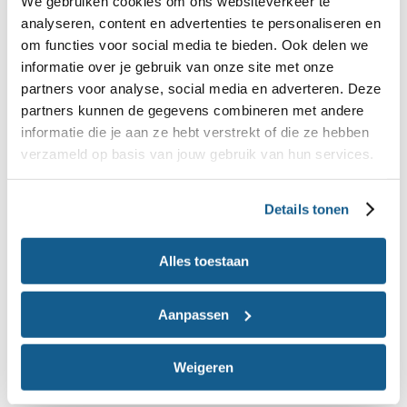
We gebruiken cookies om ons websiteverkeer te
leefstijl binnen de hele organisatie centraal.
analyseren, content en advertenties te personaliseren en
om functies voor social media te bieden. Ook delen we
Gezondheidsthema’s
informatie over je gebruik van onze site met onze
partners voor analyse, social media en adverteren. Deze
Binnen het programma zijn 12
partners kunnen de gegevens combineren met andere
gezondheidsthema’s uitgewerkt in concrete
informatie die je aan ze hebt verstrekt of die ze hebben
activiteiten, voorbeelden en praktische materialen.
verzameld op basis van jouw gebruik van hun services.
Denk aan thema’s als voeding, sociaal-emotionele
Details tonen
ontwikkeling, bewegen, dagritme, slaap,
mediaopvoeding, seksuele ontwikkeling, hygiëne
Alles toestaan
en fysieke veiligheid. Alle kennis die het
programma beschikbaar maakt is gebaseerd op
Aanpassen
recente wetenschappelijk inzichten.
Weigeren
Voedingscentrum