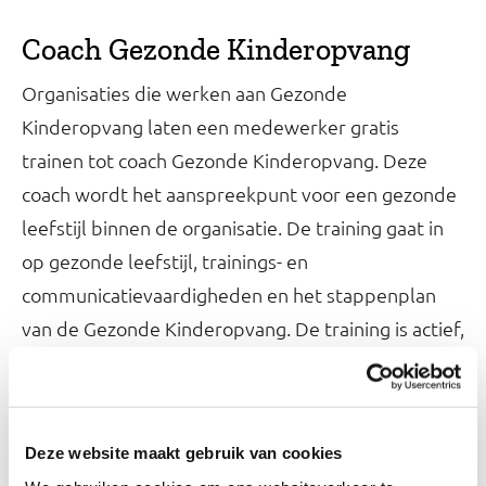
Coach Gezonde Kinderopvang
Organisaties die werken aan Gezonde
Kinderopvang laten een medewerker gratis
trainen tot coach Gezonde Kinderopvang. Deze
coach wordt het aanspreekpunt voor een gezonde
leefstijl binnen de organisatie. De training gaat in
op gezonde leefstijl, trainings- en
communicatievaardigheden en het stappenplan
van de Gezonde Kinderopvang. De training is actief,
met veel beweging en interactieve werkvormen.
De opgeleide coach gaat vervolgens aan de slag
met het scholen van collega’s op de werkvloer.
Deze website maakt gebruik van cookies
Daarna staat het opnemen van een gezonde