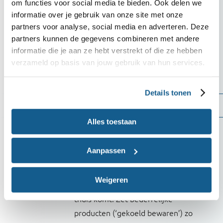
Verleng de houdbaarheid van
om functies voor social media te bieden. Ook delen we
bederfelijke producten door het te
informatie over je gebruik van onze site met onze
partners voor analyse, social media en adverteren. Deze
bereiden. Vlees, vis en groenten die
partners kunnen de gegevens combineren met andere
vandaag op moeten, kun je na
informatie die je aan ze hebt verstrekt of die ze hebben
bereiding nog twee dagen bewaren
verzameld op basis van jouw gebruik van hun services.
in de koelkast.
Details tonen
Bewaren
Alles toestaan
Koop bederfelijke en
diepvriesproducten als laatste en
Aanpassen
gebruik een koeltas om deze
producten te vervoeren.
Weigeren
Ruim de boodschappen op zodra je
thuis komt. Zet bederfelijke
producten (‘gekoeld bewaren’) zo