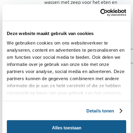
wassen met zeep voor het eten en
voor het koken.
Was groente en fruit grondig onder
stromend water, zeker als ze rauw
Deze website maakt gebruik van cookies
worden gegeten.
We gebruiken cookies om ons websiteverkeer te
analyseren, content en advertenties te personaliseren en
Scheiden
om functies voor social media te bieden. Ook delen we
informatie over je gebruik van onze site met onze
Zorg dat klaargemaakt eten niet in
partners voor analyse, social media en adverteren. Deze
contact komt met producten die
partners kunnen de gegevens combineren met andere
informatie die je aan ze hebt verstrekt of die ze hebben
nog rauw zijn, zoals vlees en vis.
verzameld op basis van jouw gebruik van hun services.
Gebruik keukengerei (zoals
snijplanken, messen of spatels), dat
Details tonen
in aanraking is geweest met rauw
vlees of vis, niet meer voor andere
producten. Of was het keukengerei
Alles toestaan