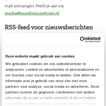
mail ontvangen. Meld je aan via
.
media@voedingscentrum.nl
RSS-feed voor nieuwsberichten
De
van het Voedingscentrum kun
nieuwsberichten
je volgen via onze RSS-feed. Voer onderstaande
link toe aan je RSS-reader.
Deze website maakt gebruik van cookies
We gebruiken cookies om ons websiteverkeer te
RSS-feed nieuwsberichten
analyseren, content en advertenties te personaliseren en
om functies voor social media te bieden. Ook delen we
informatie over je gebruik van onze site met onze
Meld je aan en ontvang
partners voor analyse, social media en adverteren. Deze
partners kunnen de gegevens combineren met andere
Menu van de week
informatie die je aan ze hebt verstrekt of die ze hebben
Elke donderdag nieuwe recepten die
verzameld op basis van jouw gebruik van hun services.