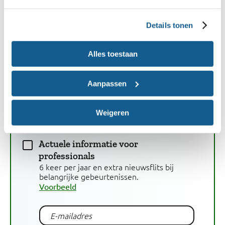
gezond eten makkelijk maken.
Voorbeeld
Details tonen
Vegetarische favorieten
Alle vegetarische en plantaardige recepten
Alles toestaan
uit het Menu van de week.
Voorbeeld
Aanpassen
Tips en nieuwtjes over gezond,
duurzaam en veilig eten
Elke maand de laatste updates.
Weigeren
Voorbeeld
Actuele informatie voor
professionals
6 keer per jaar en extra nieuwsflits bij
belangrijke gebeurtenissen.
Voorbeeld