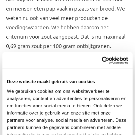
en mensen eten pap vaak in plaats van brood. We
weten nu ook van veel meer producten de
voedingswaarden. We hebben daarom het
criterium voor zout aangepast. Dat is nu maximaal
0,69 gram zout per 100 gram ontbijtgranen.
Omdat zout nog steeds niet nodig is in
ontbijtgranen is dit wel lager dan voor brood. Maar
het is genoeg om volkorengranen met weinig zout
Deze website maakt gebruik van cookies
in de Schijf van Vijf te laten vallen.
We gebruiken cookies om ons websiteverkeer te
analyseren, content en advertenties te personaliseren en
Het suikercriterium hebben we veranderd van 16
om functies voor social media te bieden. Ook delen we
gram suiker per 100 gram naar geen suiker
informatie over je gebruik van onze site met onze
toegevoegd. Voorheen konden we toegevoegd
partners voor analyse, social media en adverteren. Deze
partners kunnen de gegevens combineren met andere
suiker nog niet automatisch herkennen in de
informatie die je aan ze hebt verstrekt of die ze hebben