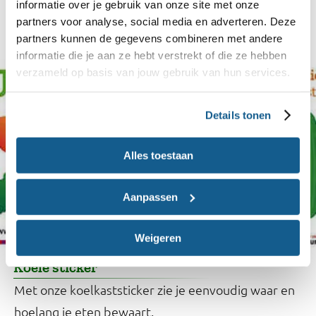
Met het Eetmaatje kook je heel eenvoudig op
informatie over je gebruik van onze site met onze
partners voor analyse, social media en adverteren. Deze
maat. Een unieke maatbeker die per portie meet.
partners kunnen de gegevens combineren met andere
informatie die je aan ze hebt verstrekt of die ze hebben
verzameld op basis van jouw gebruik van hun services.
Details tonen
Alles toestaan
Aanpassen
Weigeren
Koele sticker
Met onze koelkaststicker zie je eenvoudig waar en
hoelang je eten bewaart.