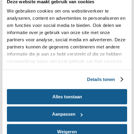
Deze website maakt gebruik van cookies
Supplementen met creatine monohydraat kunnen
We gebruiken cookies om ons websiteverkeer te
analyseren, content en advertenties te personaliseren en
sporters helpen beter te presteren tijdens
om functies voor social media te bieden. Ook delen we
intensieve en explosieve inspanning, zoals
informatie over je gebruik van onze site met onze
gewichtheffen of sprinten. Door extra creatine te
partners voor analyse, social media en adverteren. Deze
nemen, hebben je spieren een grotere voorraad
partners kunnen de gegevens combineren met andere
informatie die je aan ze hebt verstrekt of die ze hebben
creatinefosfaat. Hierdoor herstel je sneller na
verzameld op basis van jouw gebruik van hun services.
inspanning en kun je sneller weer aan de volgende
inspanning beginnen. Zo train je net iets
Details tonen
intensiever.
Alles toestaan
Het effect van een supplement met creatine
monohydraat is het grootst bij inspanningen korter
Aanpassen
dan 30 seconden, maar er zijn verbeteringen
gemeten bij inspanningen tot 150 seconden. Bij
Weigeren