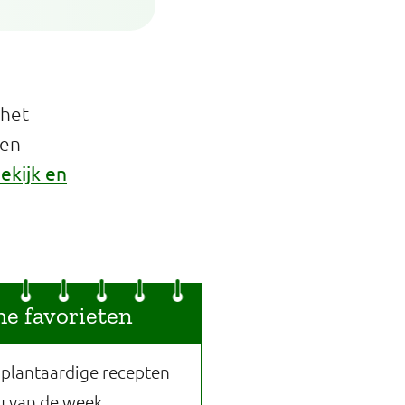
 het
een
ekijk en
he favorieten
 plantaardige recepten
u van de week.