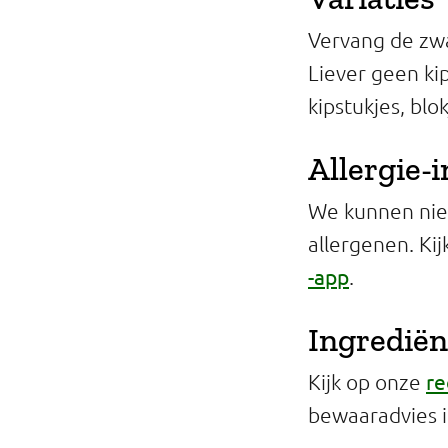
Vervang de zw
Liever geen ki
kipstukjes, blo
Allergie-
We kunnen niet
allergenen. Ki
-app
.
Ingrediën
re
Kijk op onze
bewaaradvies 