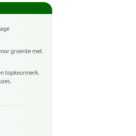
lage
 voor groente met
een topkeurmerk.
uzes.