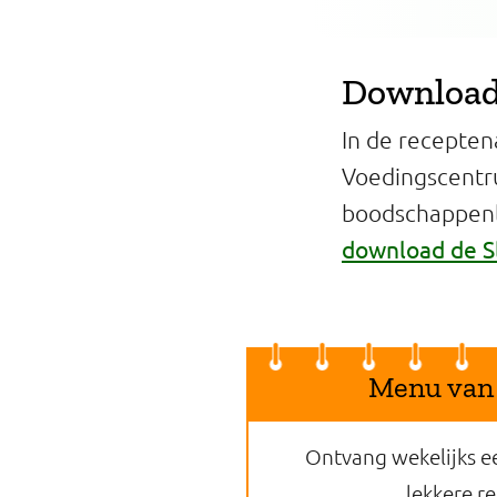
Download 
In de recepten
Voedingscentr
boodschappenli
download de S
Menu van
Ontvang wekelijks e
lekkere r