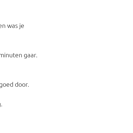
en was je
 minuten gaar.
goed door.
.