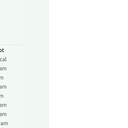
pt
cal
ram
am
ram
am
ram
ram
ram