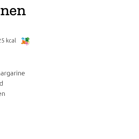
onen
5 kcal
margarine
d
en