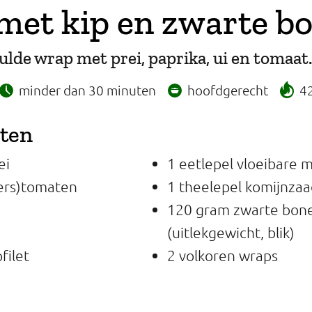
met kip en zwarte b
lde wrap met prei, paprika, ui en tomaat.
minder dan 30 minuten
hoofdgerecht
42
nten
ei
1 eetlepel vloeibare 
ers)tomaten
1 theelepel komijnzaa
120 gram zwarte bon
(uitlekgewicht, blik)
filet
2 volkoren wraps