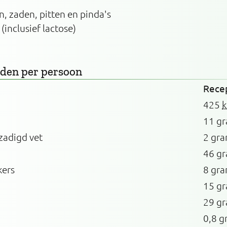
n, zaden, pitten en pinda's
 (inclusief lactose)
rden
per persoon
Rece
425
k
11 g
zadigd vet
2 gr
46 g
kers
8 gr
15 g
29 g
0,8 g