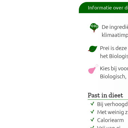
Informatie over d
De ingredi
klimaatim
Prei is dez
het Biologi
Kies bij vo
Biologisch,
Past in dieet
Bij verhoogd
Met weinig 
Caloriearm
Vrij van ei