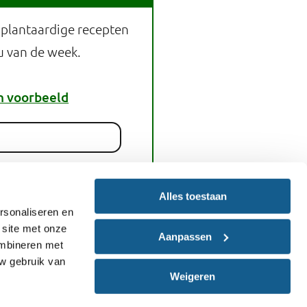
 plantaardige recepten
u van de week.
n voorbeeld
melden
Alles toestaan
rsonaliseren en
 site met onze
Aanpassen
nt dit recept
ombineren met
uw gebruik van
Weigeren