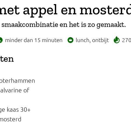
met appel en moster
e smaakcombinatie en het is zo gemaakt.
minder dan 15 minuten
lunch, ontbijt
270
nten
 boterhammen
alvarine of
ge kaas 30+
 mosterd