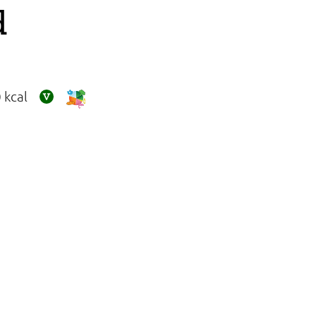
d
 kcal