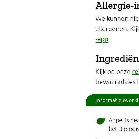
Allergie-
We kunnen niet
allergenen. Ki
-app
.
Ingrediën
re
Kijk op onze
bewaaradvies 
Informatie over d
Appel is de
het Biologi