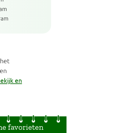
ram
ram
 het
een
ekijk en
he favorieten