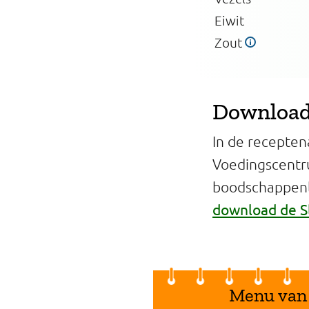
Eiwit
Zout
Download 
In de recepten
Voedingscentr
boodschappenli
download de S
Menu van