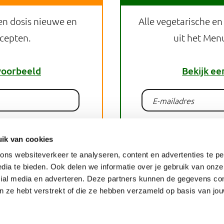
en dosis nieuwe en
Alle vegetarische en
ecepten.
uit het Men
voorbeeld
Bekijk ee
lden
Aan
ik van cookies
ns websiteverkeer te analyseren, content en advertenties te pe
dia te bieden. Ook delen we informatie over je gebruik van onze
recept
Pri
cial media en adverteren. Deze partners kunnen de gegevens c
an ze hebt verstrekt of die ze hebben verzameld op basis van jo
Cookies
Toegankelijkheid
Mobiele site