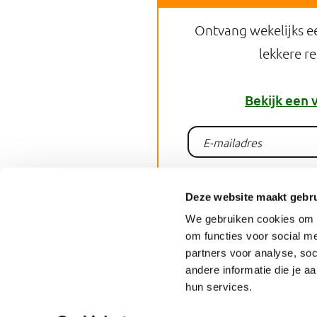
Ontvang wekelijks e
lekkere r
Bekijk een 
Aanme
Deze website maakt gebru
We gebruiken cookies om o
om functies voor social me
Deel dit 
partners voor analyse, so
andere informatie die je a
hun services.
Contact
English
Privacy