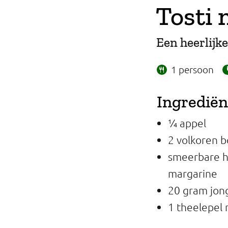
Tosti 
Professionals
Onderwijs
Een heerlijk
Eetomgevingen
1 persoon
Webshop
Ingredië
Pers
¼ appel
Over ons
2 volkoren
smeerbare h
margarine
20 gram jon
1 theelepel