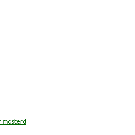
r mosterd
.