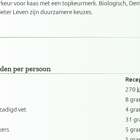
orkeur voor kaas met een topkeurmerk. Biologisch, De
Beter Leven zijn duurzamere keuzes.
rden
per persoon
Rece
270
k
8 gr
zadigd vet
4 gr
31 g
kers
5 gr
5 gr