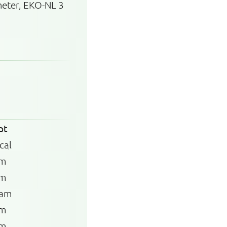
meter, EKO-NL 3
pt
cal
am
am
ram
am
am