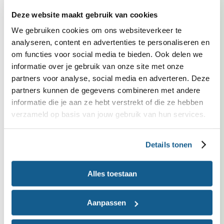
Spinazie is deze maand in Nederland in het seizoen.
Deze website maakt gebruik van cookies
Kies bij voorkeur voor groente met het Biologisch,
We gebruiken cookies om ons websiteverkeer te
Demeter of EKO-NL 3 sterren keurmerk.
analyseren, content en advertenties te personaliseren en
Kies bij voorkeur voor ei met een topkeurmerk.
om functies voor social media te bieden. Ook delen we
Biologisch, Demeter, EKO-NL 3 sterren en Beter
informatie over je gebruik van onze site met onze
Leven 3 sterren zijn duurzamere keuzes.
partners voor analyse, social media en adverteren. Deze
partners kunnen de gegevens combineren met andere
informatie die je aan ze hebt verstrekt of die ze hebben
Past in dieet
verzameld op basis van jouw gebruik van hun services.
Vrij van gluten
Met weinig zout
Details tonen
Vrij van noten, zaden, pitten en pinda's
Vrij van melk (inclusief lactose)
Alles toestaan
Voedingswaarden
per persoon
Aanpassen
Recept