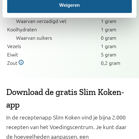
Energie
85
kcal
Weigeren
Vet
7 gram
Waarvan verzadigd vet
1 gram
Koolhydraten
1 gram
Waarvan suikers
0 gram
Vezels
1 gram
Eiwit
5 gram
Zout
0,2 gram
Download de gratis Slim Koken-
app
In de receptenapp Slim Koken vind je bijna 2.000
recepten van het Voedingscentrum. Je kunt daar
de hoeveelheden aanpassen, een