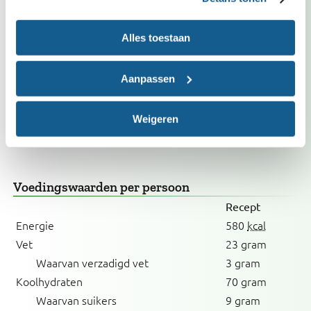
Past in dieet
Alles toestaan
Bij verhoogd cholesterol
Met weinig zout
Aanpassen
Caloriearm
Vrij van ei
Weigeren
Vrij van melk (inclusief lactose)
Voedingswaarden
per persoon
Recept
Energie
580
kcal
Vet
23 gram
Waarvan verzadigd vet
3 gram
Koolhydraten
70 gram
Waarvan suikers
9 gram