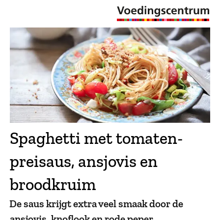
Spaghetti met tomaten-
preisaus, ansjovis en
broodkruim
De saus krijgt extra veel smaak door de
ansjovis, knoflook en rode peper.