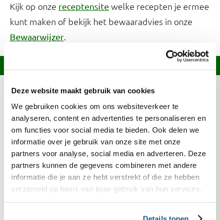
Kijk op onze
welke recepten je ermee
receptensite
kunt maken of bekijk het bewaaradvies in onze
.
Bewaarwijzer
Informatie over dit recept
Deze website maakt gebruik van cookies
De ingrediënten en bereidingswijze van dit
We gebruiken cookies om ons websiteverkeer te
gerecht hebben een lage klimaatimpact.
Lees
analyseren, content en advertenties te personaliseren en
meer over klimaatvriendelijke recepten.
om functies voor social media te bieden. Ook delen we
Prei is deze maand in Nederland in het seizoen.
informatie over je gebruik van onze site met onze
Kies bij voorkeur voor groente met het Biologisch,
partners voor analyse, social media en adverteren. Deze
Demeter of EKO-NL 3 sterren keurmerk.
partners kunnen de gegevens combineren met andere
informatie die je aan ze hebt verstrekt of die ze hebben
Kies bij voorkeur voor magere vis met een
verzameld op basis van jouw gebruik van hun services.
topkeurmerk. MSC/ASC, Fair Trade Certified en Vis
met een groene score op de VISwijzer zijn
duurzamere keuzes.
Details tonen