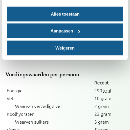
topkeurmerk. Biologisch, Demeter, EKO-NL 3
sterren en Beter Leven zijn duurzamere keuzes.
Alles toestaan
Past in dieet
Aanpassen
Bij verhoogd cholesterol
Caloriearm
Weigeren
Vrij van ei
Voedingswaarden
per persoon
Recept
Energie
290
kcal
Vet
10 gram
Waarvan verzadigd vet
2 gram
Koolhydraten
23 gram
Waarvan suikers
3 gram
Vezels
5 gram