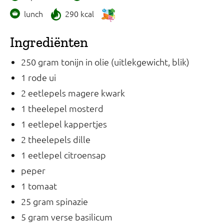
lunch
290 kcal
Ingrediënten
250 gram tonijn in olie (uitlekgewicht, blik)
1 rode ui
2 eetlepels magere kwark
1 theelepel mosterd
1 eetlepel kappertjes
2 theelepels dille
1 eetlepel citroensap
peper
1 tomaat
25 gram spinazie
5 gram verse basilicum