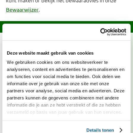
kunt maken of bekijk het bewaaradvies in onze
.
Bewaarwijzer
Informatie over dit recept
De ingrediënten en bereidingswijze van dit
gerecht hebben een lage klimaatimpact.
Lees
Deze website maakt gebruik van cookies
meer over klimaatvriendelijke recepten.
We gebruiken cookies om ons websiteverkeer te
analyseren, content en advertenties te personaliseren en
Ui is deze maand in Nederland in het seizoen. Kies
om functies voor social media te bieden. Ook delen we
bij voorkeur voor groente met het Biologisch,
informatie over je gebruik van onze site met onze
Demeter of EKO-NL 3 sterren keurmerk.
partners voor analyse, social media en adverteren. Deze
Kies bij voorkeur voor magere vis met een
partners kunnen de gegevens combineren met andere
topkeurmerk. MSC/ASC, Fair Trade Certified en Vis
informatie die je aan ze hebt verstrekt of die ze hebben
met een groene score op de VISwijzer zijn
verzameld op basis van jouw gebruik van hun services.
duurzamere keuzes.
Kies bij voorkeur voor zuivelproducten met een
Details tonen