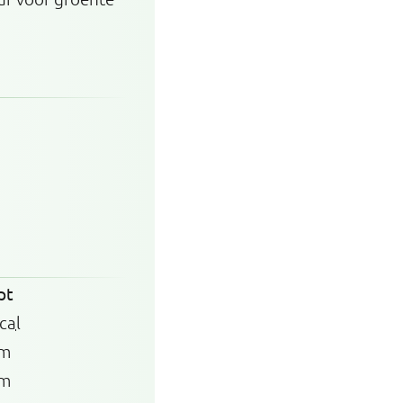
pt
cal
am
am