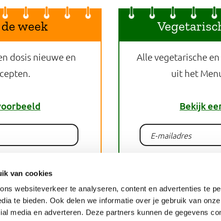
 de week
Vegetarisc
en dosis nieuwe en
Alle vegetarische en
ecepten.
uit het Men
voorbeeld
Bekijk ee
lden
Aan
ik van cookies
ns websiteverkeer te analyseren, content en advertenties te pe
dia te bieden. Ook delen we informatie over je gebruik van onze
recept
Pri
cial media en adverteren. Deze partners kunnen de gegevens c