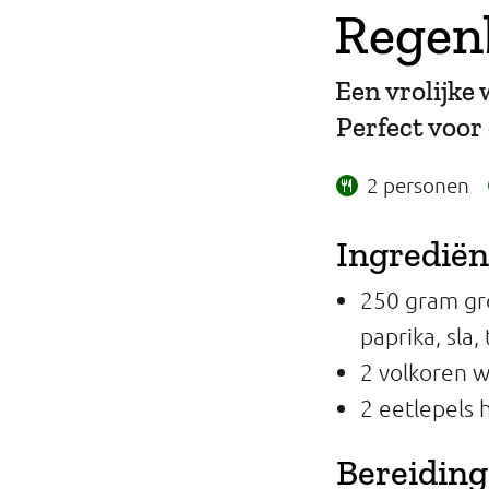
Regen
Professionals
Onderwijs
Een vrolijke
Perfect voor 
Eetomgevingen
2 personen
Webshop
Pers
Ingredië
Over ons
250 gram gro
paprika, sla
2 volkoren 
2 eetlepels
Bereiding