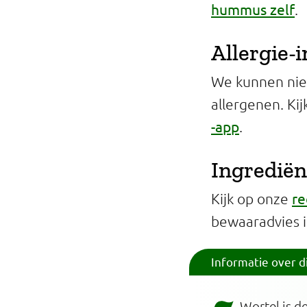
hummus zelf
.
Allergie-
We kunnen niet
allergenen. Ki
-app
.
Ingrediën
re
Kijk op onze
bewaaradvies 
Informatie over d
Wortel is d