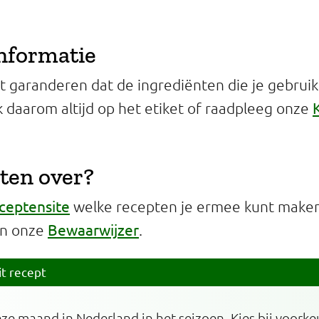
informatie
 garanderen dat de ingrediënten die je gebruikt 
jk daarom altijd op het etiket of raadpleeg onze
ten over?
ceptensite
welke recepten je ermee kunt maken 
Bewaarwijzer
in onze
.
it recept
eze maand in Nederland in het seizoen. Kies bij voork