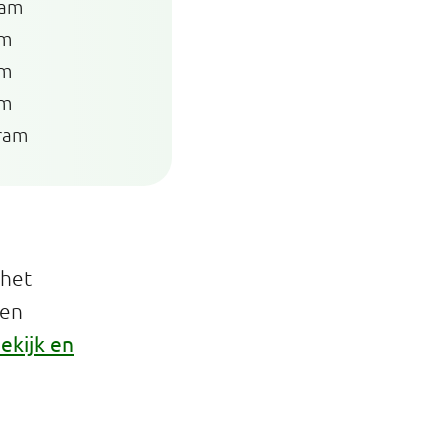
ram
am
am
am
ram
 het
een
ekijk en