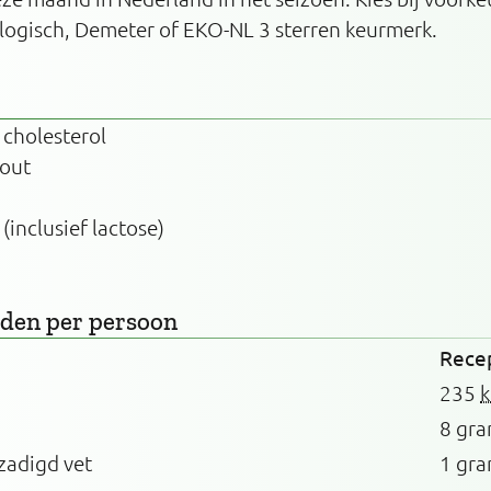
logisch, Demeter of EKO-NL 3 sterren keurmerk.
 cholesterol
zout
 (inclusief lactose)
rden
per persoon
Rece
235
k
8 gr
zadigd vet
1 gr