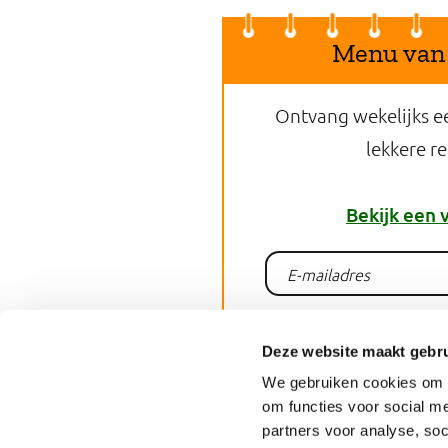
Menu van
Ontvang wekelijks e
lekkere r
Bekijk een 
Aanme
Deze website maakt gebru
We gebruiken cookies om o
om functies voor social me
Deel dit 
partners voor analyse, so