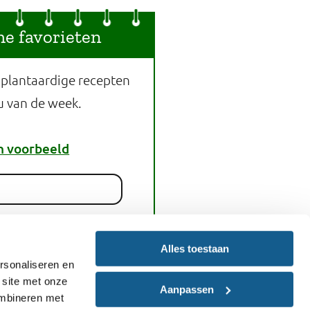
he favorieten
 plantaardige recepten
u van de week.
n voorbeeld
melden
Alles toestaan
rsonaliseren en
 site met onze
Aanpassen
nt dit recept
ombineren met