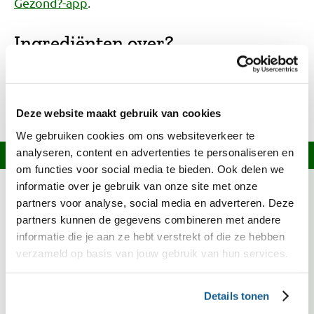
.
Gezond?-app
Ingrediënten over?
Kijk op onze
welke recepten je ermee
receptensite
kunt maken of bekijk het bewaaradvies in onze
.
Bewaarwijzer
Deze website maakt gebruik van cookies
We gebruiken cookies om ons websiteverkeer te
analyseren, content en advertenties te personaliseren en
Informatie over dit recept
om functies voor social media te bieden. Ook delen we
informatie over je gebruik van onze site met onze
Dit recept voldoet niet volledig aan de Schijf van
partners voor analyse, social media en adverteren. Deze
Vijf-criteria.
Lees meer over onze criteria.
partners kunnen de gegevens combineren met andere
informatie die je aan ze hebt verstrekt of die ze hebben
Pompoen is deze maand in Nederland in het
verzameld op basis van jouw gebruik van hun services.
seizoen. Kies bij voorkeur voor groente met het
Biologisch, Demeter of EKO-NL 3 sterren
keurmerk.
Details tonen