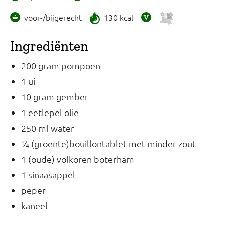
voor-/bijgerecht
130 kcal
Ingrediënten
200 gram pompoen
1 ui
10 gram gember
1 eetlepel olie
250 ml water
¼ (groente)bouillontablet met minder zout
1 (oude) volkoren boterham
1 sinaasappel
peper
kaneel