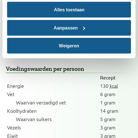
Past in dieet
Alles toestaan
Bij verhoogd cholesterol
Met weinig zout
Aanpassen
Vrij van ei
Vrij van melk (inclusief lactose)
Weigeren
Voedingswaarden
per persoon
Recept
Energie
130
kcal
Vet
6 gram
Waarvan verzadigd vet
1 gram
Koolhydraten
14 gram
Waarvan suikers
5 gram
Vezels
3 gram
Eiwit
3 gram