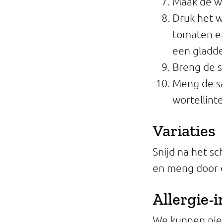
Maak de wo
Druk het w
tomaten en
een gladde
Breng de s
Meng de s
wortellint
Variaties
Snijd na het sc
en meng door 
Allergie-
We kunnen niet