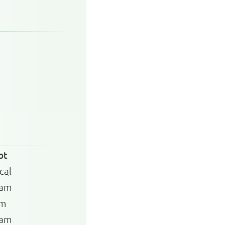
pt
cal
ram
am
ram