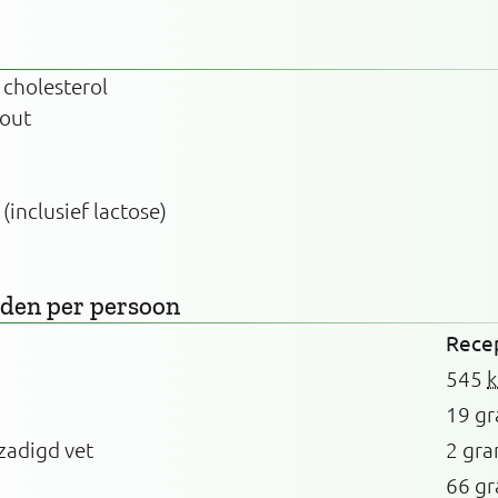
 cholesterol
zout
 (inclusief lactose)
rden
per persoon
Rece
545
k
19 g
zadigd vet
2 gr
66 g