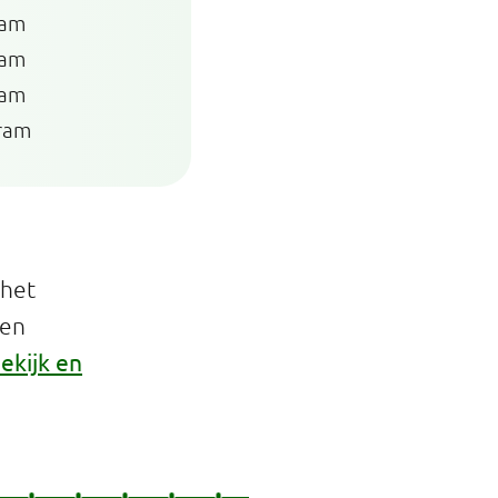
ram
ram
ram
ram
 het
een
ekijk en