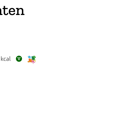
nten
kcal