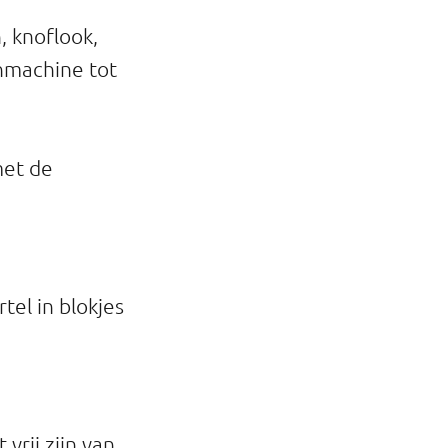
, knoflook,
nmachine tot
met de
tel in blokjes
vrij zijn van