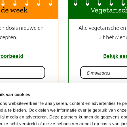
 de week
Vegetarisc
en dosis nieuwe en
Alle vegetarische en
ecepten.
uit het Men
voorbeeld
Bekijk ee
lden
Aan
ik van cookies
ns websiteverkeer te analyseren, content en advertenties te pe
dia te bieden. Ook delen we informatie over je gebruik van onze
recept
Pri
cial media en adverteren. Deze partners kunnen de gegevens c
an ze hebt verstrekt of die ze hebben verzameld op basis van jo