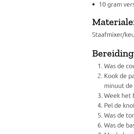
10 gram vers
Material
Staafmixer/ke
Bereiding
Was de cou
Kook de pa
minuut de
Week het b
Pel de kno
Was de tom
Was de bas