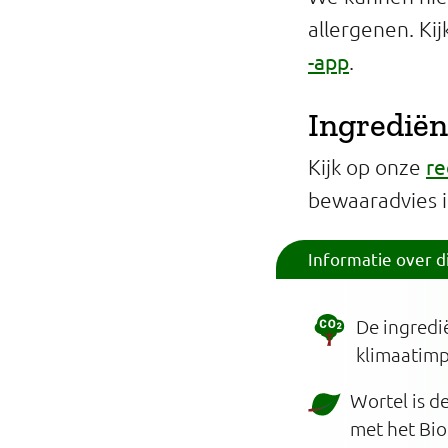
allergenen. Ki
-app
.
Ingrediën
re
Kijk op onze
bewaaradvies 
Informatie over d
De ingredi
klimaatim
Wortel is d
met het Bio