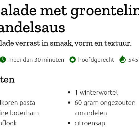
alade met groenteli
andelsaus
lade verrast in smaak, vorm en textuur.
meer dan 30 minuten
hoofdgerecht
545 
nten
1 winterwortel
lkoren pasta
60 gram ongezouten
uine boterham
amandelen
oflook
citroensap