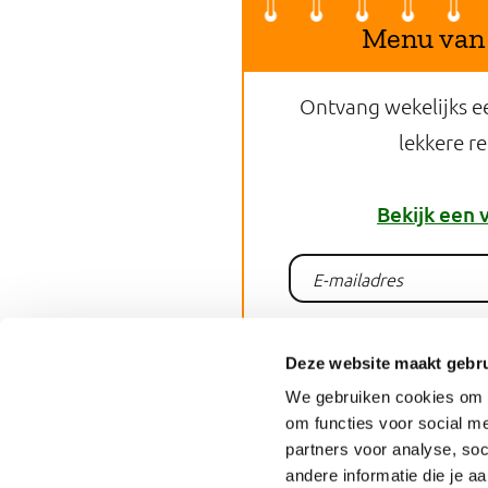
Menu van
Ontvang wekelijks e
lekkere r
Bekijk een 
Aanme
Deze website maakt gebru
We gebruiken cookies om o
om functies voor social me
Deel dit 
partners voor analyse, so
andere informatie die je a