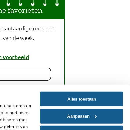
he favorieten
 plantaardige recepten
u van de week.
n voorbeeld
melden
Alles toestaan
rsonaliseren en
 site met onze
Aanpassen
nt dit recept
ombineren met
uw gebruik van