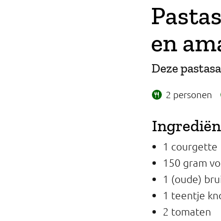
Pastas
Professionals
en am
Onderwijs
Eetomgevingen
Deze pastasa
Webshop
2 personen
Pers
Ingredië
Over ons
1 courgette
150 gram vo
1 (oude) br
1 teentje kn
2 tomaten