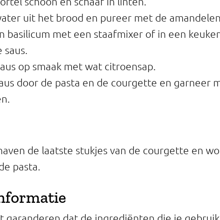
rtel schoon en schaaf in linten.
ater uit het brood en pureer met de amandelen
 basilicum met een staafmixer of in een keuke
 saus.
aus op smaak met wat citroensap.
aus door de pasta en de courgette en garneer 
en.
haven de laatste stukjes van de courgette en wor
de pasta.
informatie
 garanderen dat de ingrediënten die je gebruikt 