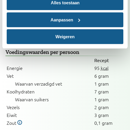
Alles toestaan
Past in dieet
Bij verhoogd cholesterol
Met weinig zout
Aanpassen
Vrij van ei
Weigeren
Voedingswaarden
per persoon
Recept
Energie
95
kcal
Vet
6 gram
Waarvan verzadigd vet
1 gram
Koolhydraten
7 gram
Waarvan suikers
1 gram
Vezels
2 gram
Eiwit
3 gram
Zout
0,1 gram