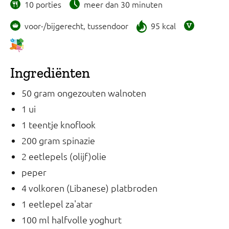
10 porties
meer dan 30 minuten
voor-/bijgerecht, tussendoor
95 kcal
Ingrediënten
50 gram ongezouten walnoten
1 ui
1 teentje knoflook
200 gram spinazie
2 eetlepels (olijf)olie
peper
4 volkoren (Libanese) platbroden
1 eetlepel za'atar
100 ml halfvolle yoghurt