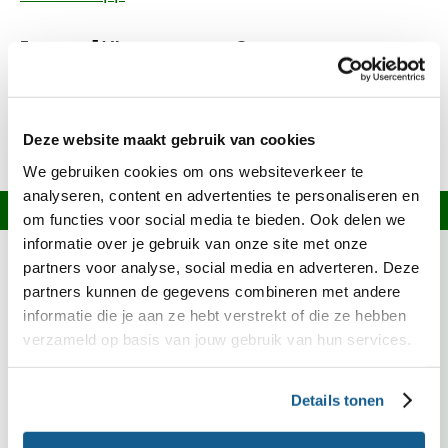
Ingrediënten over?
Kijk op onze
welke recepten je ermee
receptensite
kunt maken of bekijk het bewaaradvies in onze
Deze website maakt gebruik van cookies
.
Bewaarwijzer
We gebruiken cookies om ons websiteverkeer te
analyseren, content en advertenties te personaliseren en
Informatie over dit recept
om functies voor social media te bieden. Ook delen we
informatie over je gebruik van onze site met onze
partners voor analyse, social media en adverteren. Deze
Spinazie is deze maand in Nederland in het seizoen.
partners kunnen de gegevens combineren met andere
Kies bij voorkeur voor groente met het Biologisch,
Demeter of EKO-NL 3 sterren keurmerk.
informatie die je aan ze hebt verstrekt of die ze hebben
verzameld op basis van jouw gebruik van hun services.
Kies bij voorkeur voor zuivelproducten met een
topkeurmerk. Biologisch, Demeter, EKO-NL 3
sterren en Beter Leven zijn duurzamere keuzes.
Details tonen