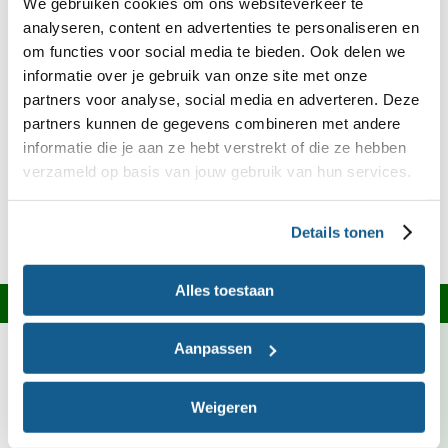
We gebruiken cookies om ons websiteverkeer te
die je gebruikt vrij zijn van allergenen. Kijk daarom
analyseren, content en advertenties te personaliseren en
om functies voor social media te bieden. Ook delen we
altijd op het etiket of raadpleeg onze
Kies Ik
informatie over je gebruik van onze site met onze
.
Gezond?-app
partners voor analyse, social media en adverteren. Deze
partners kunnen de gegevens combineren met andere
Ingrediënten over?
informatie die je aan ze hebt verstrekt of die ze hebben
verzameld op basis van jouw gebruik van hun services.
Kijk op onze
welke recepten je ermee
receptensite
kunt maken of bekijk het bewaaradvies in onze
Details tonen
.
Bewaarwijzer
Alles toestaan
Informatie over dit recept
Aanpassen
Bloemkool is deze maand in Nederland in het
seizoen. Kies bij voorkeur voor groente met het
Weigeren
Biologisch, Demeter of EKO-NL 3 sterren
keurmerk.