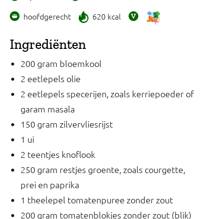
hoofdgerecht
620 kcal
Ingrediënten
200 gram bloemkool
2 eetlepels olie
2 eetlepels specerijen, zoals kerriepoeder of
garam masala
150 gram zilvervliesrijst
1 ui
2 teentjes knoflook
250 gram restjes groente, zoals courgette,
prei en paprika
1 theelepel tomatenpuree zonder zout
200 gram tomatenblokjes zonder zout (blik)