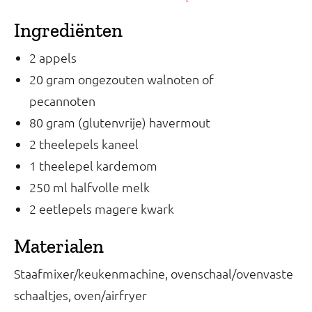
Ingrediënten
2 appels
20 gram ongezouten walnoten of
pecannoten
80 gram (glutenvrije) havermout
2 theelepels kaneel
1 theelepel kardemom
250 ml halfvolle melk
2 eetlepels magere kwark
Materialen
Staafmixer/keukenmachine, ovenschaal/ovenvaste
schaaltjes, oven/airfryer