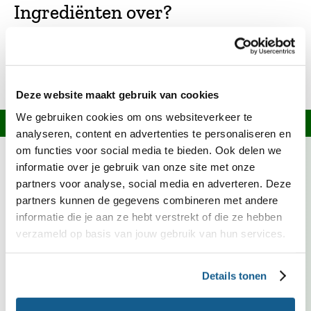
Ingrediënten over?
Kijk op onze
welke recepten je ermee
receptensite
kunt maken of bekijk het bewaaradvies in onze
.
Bewaarwijzer
Deze website maakt gebruik van cookies
We gebruiken cookies om ons websiteverkeer te
Informatie over dit recept
analyseren, content en advertenties te personaliseren en
om functies voor social media te bieden. Ook delen we
Appel is deze maand in Nederland in het seizoen.
informatie over je gebruik van onze site met onze
Kies bij voorkeur voor fruit met het Biologisch,
partners voor analyse, social media en adverteren. Deze
Demeter of EKO-NL 3 sterren keurmerk.
partners kunnen de gegevens combineren met andere
informatie die je aan ze hebt verstrekt of die ze hebben
Kies bij voorkeur voor zuivelproducten met een
verzameld op basis van jouw gebruik van hun services.
topkeurmerk. Biologisch, Demeter, EKO-NL 3
sterren en Beter Leven zijn duurzamere keuzes.
Details tonen
Past in dieet