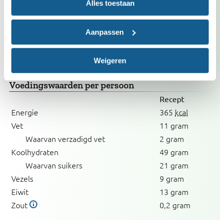
Alles toestaan
Bij verhoogd cholesterol
Vrij van gluten
Met weinig zout
Aanpassen
Vrij van ei
Weigeren
Voedingswaarden
per persoon
Recept
Energie
365
kcal
Vet
11 gram
Waarvan verzadigd vet
2 gram
Koolhydraten
49 gram
Waarvan suikers
21 gram
Vezels
9 gram
Eiwit
13 gram
Zout
0,2 gram