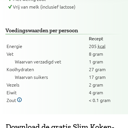
Vrij van melk (inclusief lactose)
Voedingswaarden
per persoon
Recept
Energie
205
kcal
Vet
8 gram
Waarvan verzadigd vet
1 gram
Koolhydraten
27 gram
Waarvan suikers
17 gram
Vezels
2 gram
Eiwit
4 gram
Zout
< 0.1 gram
Download de gratis Slim Koken-