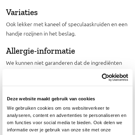
Variaties
Ook lekker met kaneel of speculaaskruiden en een
handje rozijnen in het beslag.
Allergie-informatie
We kunnen niet garanderen dat de ingrediënten
die je gebruikt vrij zijn van allergenen. Kijk daarom
altijd op het etiket of raadpleeg onze
Kies Ik
.
Gezond?-app
Deze website maakt gebruik van cookies
Ingrediënten over?
We gebruiken cookies om ons websiteverkeer te
analyseren, content en advertenties te personaliseren en
Kijk op onze
welke recepten je ermee
receptensite
om functies voor social media te bieden. Ook delen we
kunt maken of bekijk het bewaaradvies in onze
informatie over je gebruik van onze site met onze