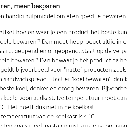
aren, meer besparen
een handig hulpmiddel om eten goed te bewaren. 
etiket hoe en waar je een product het beste ku
koeld bewaren’? Dan moet het product altijd in d
ard, geopend en ongeopend. Staat op de verpa
eld bewaren’? Dan bewaar je het product na he
t geldt bijvoorbeeld voor "natte" producten zoal
n sandwichspread. Staat er ‘koel bewaren’, dan 
beste koel, donker en droog bewaren. Bijvoorbe
n koele voorraadkast. De temperatuur moet dan
°C. Het hoeft dus niet in de koelkast.
temperatuur van de koelkast is 4 °C.
ten zoals meel, pasta en rijst kun je na opening