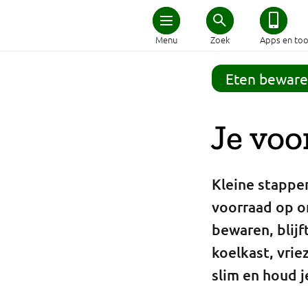
Home
Menu
Zoek
Apps en too
Schijf van Vijf
Eten beware
Recepten
Je voo
Afvallen
Kleine stappe
Zwanger en kind
voorraad op o
bewaren, blijf
Duurzaam eten
koelkast, vrie
Veilig eten
slim en houd j