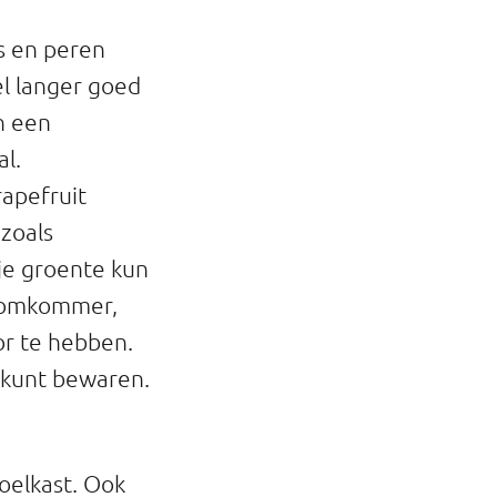
ls en peren
el langer goed
in een
al.
rapefruit
 zoals
je groente kun
 komkommer,
or te hebben.
 kunt bewaren.
koelkast. Ook