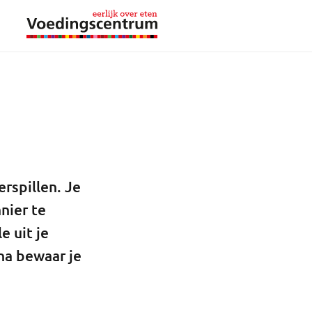
rspillen. Je
nier te
e uit je
na bewaar je