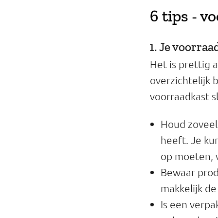
Professionals
6 tips - 
Onderwijs
1. Je voorraa
Eetomgevingen
Het is prettig 
overzichtelijk b
Webshop
voorraadkast sl
Pers
Houd zoveel 
Over ons
heeft. Je ku
op moeten, 
Bewaar produ
makkelijk d
Is een verpa