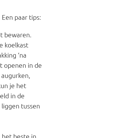
Een paar tips:
nt bewaren.
e koelkast
kking ‘na
t openen in de
s augurken,
kun je het
eld in de
 liggen tussen
 het beste in