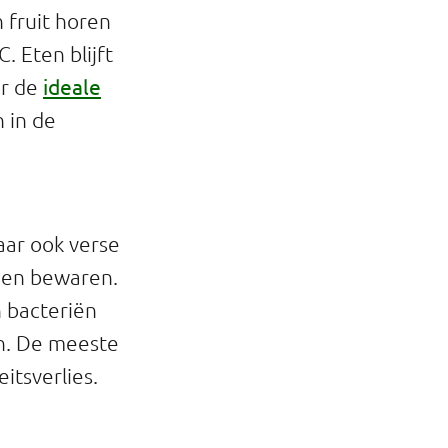
 fruit horen
. Eten blijft
ideale
or de
 in de
aar ook verse
nnen bewaren.
n bacteriën
an. De meeste
itsverlies.