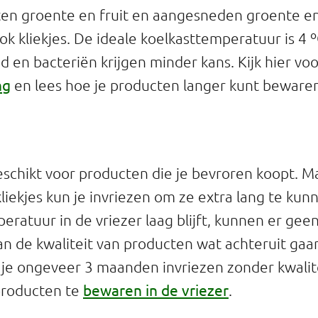
en groente en fruit en aangesneden groente en
ook kliekjes. De ideale koelkasttemperatuur is 4 ºC
d en bacteriën krijgen minder kans. Kijk hier vo
ng
en lees hoe je producten langer kunt bewaren
geschikt voor producten die je bevroren koopt. M
liekjes kun je invriezen om ze extra lang te ku
eratuur in de vriezer laag blijft, kunnen er gee
an de kwaliteit van producten wat achteruit ga
je ongeveer 3 maanden invriezen zonder kwalite
bewaren in de vriezer
producten te
.