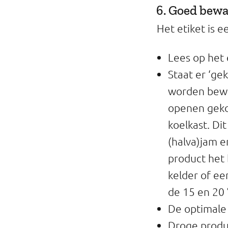
6. Goed bew
Het etiket is 
Lees op het 
Staat er ‘ge
worden bewa
openen geko
koelkast. Di
(halva)jam e
product het 
kelder of ee
de 15 en 20 
De optimale 
Droge produc