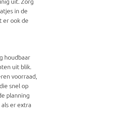
nig uit. Zorg
atjes in de
et er ook de
ang houdbaar
ten uit blik.
eren voorraad,
die snel op
 de planning
 als er extra