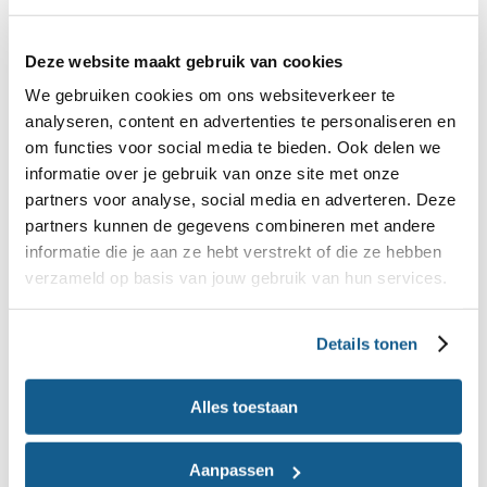
Bewaartip voor dit product
Deze website maakt gebruik van cookies
Sushi gemaakt van rauwe vis is een erg
We gebruiken cookies om ons websiteverkeer te
bederfelijk product. Vers gemaakte sushi kun je
analyseren, content en advertenties te personaliseren en
in (herbruikbaar) vershoudfolie in de koelkast 1
om functies voor social media te bieden. Ook delen we
dag bewaren. Invriezen van sushi kan, maar de
informatie over je gebruik van onze site met onze
kwaliteit kan wel achteruit gaan. Wees
partners voor analyse, social media en adverteren. Deze
voorzichtig met bestelde sushi. Omdat je niet
partners kunnen de gegevens combineren met andere
weet hoe lang de sushi op kamertemperatuur bij
informatie die je aan ze hebt verstrekt of die ze hebben
het restaurant heeft gelegen is het beter om
verzameld op basis van jouw gebruik van hun services.
deze niet alsnog in te vriezen. Mocht je te veel
hebben besteld, dan is het advies om deze gelijk
in de koelkast te leggen en tot maximaal 1 dag te
Details tonen
bewaren. Overgebleven sushi wat langer dan 2
uur buiten de koelkast heeft gestaan, kun je
Alles toestaan
beter niet meer eten. Als er geen rauwe vis in de
sushi zit, dan kun je deze vaak nog 1 dag extra
bewaren in de koelkast
Aanpassen