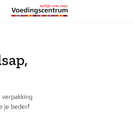
lsap,
n verpakking
e je bederf