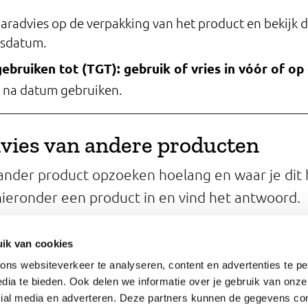
aradvies op de verpakking van het product en bekijk 
sdatum.
gebruiken tot (TGT): gebruik of vries in vóór of o
t na datum gebruiken.
vies van andere producten
 ander product opzoeken hoelang en waar je dit 
ieronder een product in en vind het antwoord.
un je een geopend product bewaren?
ik van cookies
ns websiteverkeer te analyseren, content en advertenties te pe
dia te bieden. Ook delen we informatie over je gebruik van onze
cial media en adverteren. Deze partners kunnen de gegevens c