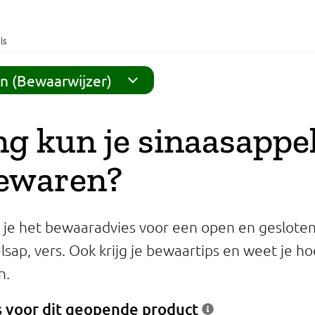
ls
n (Bewaarwijzer)
g kun je sinaasappe
bewaren?
 je het bewaaradvies voor een open en geslote
sap, vers. Ook krijg je bewaartips en weet je ho
n.
 voor dit geopende product