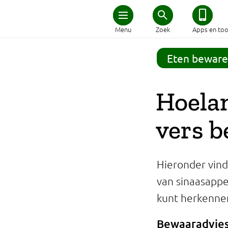
Home
Menu
Zoek
Apps en too
Schijf van Vijf
Eten beware
Recepten
Hoelan
Afvallen
vers 
Zwanger en kind
Hieronder vind
Duurzaam eten
van sinaasappel
kunt herkenne
Veilig eten
Bewaaradvies