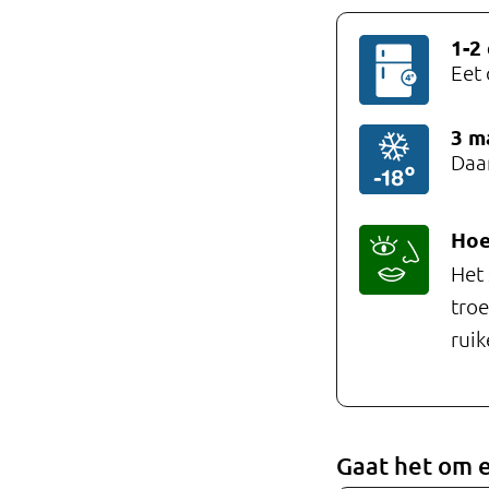
Professionals
1-2
Eet 
Onderwijs
Eetomgevingen
3
m
Daar
Webshop
Pers
Hoe
Het 
Over ons
troe
ruik
Gaat het om 