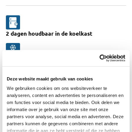
2
dagen
houdbaar
in de koelkast
3
maanden
in de vriezer
Daarna kan de kwaliteit achteruit gaan.
Deze website maakt gebruik van cookies
We gebruiken cookies om ons websiteverkeer te
analyseren, content en advertenties te personaliseren en
Bewaartip voor dit product
om functies voor social media te bieden. Ook delen we
Laat restjes altijd snel afkoelen en zet ze goed
informatie over je gebruik van onze site met onze
afgesloten in de koelkast of vriezer. Laat restjes
partners voor analyse, social media en adverteren. Deze
niet langer dan 2 uur buiten de koelkast staan.
partners kunnen de gegevens combineren met andere
informatie die je aan ze hebt verstrekt of die ze hebben