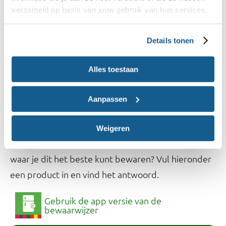
verzameld op basis van jouw gebruik van hun services.
Gaat het om een gesloten verpakking?
Details tonen
Volg het bewaaradvies op de verpakking van het
product en bekijk de houdbaarheidsdatum.
Alles toestaan
Bewaaradvies van andere
Aanpassen
producten
Weigeren
Wil je van een ander product opzoeken hoelang en
waar je dit het beste kunt bewaren? Vul hieronder
een product in en vind het antwoord.
Gebruik de app versie van de
bewaarwijzer