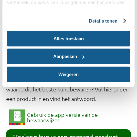
verzameld op basis van jouw gebruik van hun services.
Gaat het om een gesloten verpakking?
Details tonen
Volg het bewaaradvies op de verpakking van het
product en bekijk de houdbaarheidsdatum.
Alles toestaan
Bewaaradvies van andere
Aanpassen
producten
Weigeren
Wil je van een ander product opzoeken hoelang en
waar je dit het beste kunt bewaren? Vul hieronder
een product in en vind het antwoord.
Gebruik de app versie van de
bewaarwijzer