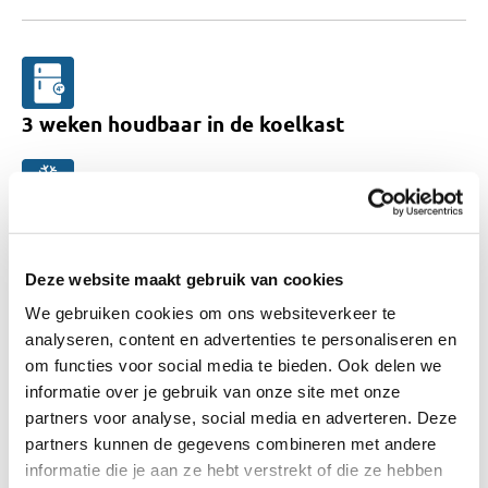
3
weken
houdbaar
in de koelkast
1
jaar
in de vriezer
Daarna kan de kwaliteit achteruit gaan.
Deze website maakt gebruik van cookies
We gebruiken cookies om ons websiteverkeer te
analyseren, content en advertenties te personaliseren en
Bewaartip voor dit product
om functies voor social media te bieden. Ook delen we
Je kunt de gember raspen of klein snijden, en
informatie over je gebruik van onze site met onze
vervolgens invriezen in kleine porties.
partners voor analyse, social media en adverteren. Deze
partners kunnen de gegevens combineren met andere
informatie die je aan ze hebt verstrekt of die ze hebben