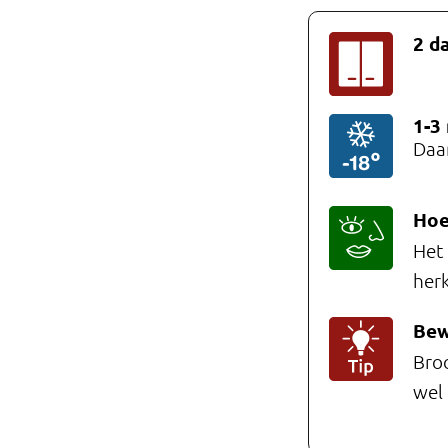
Professionals
2
d
Onderwijs
Eetomgevingen
1-3
Daar
Webshop
Pers
Hoe
Het 
Over ons
herk
Bew
Broo
wel 