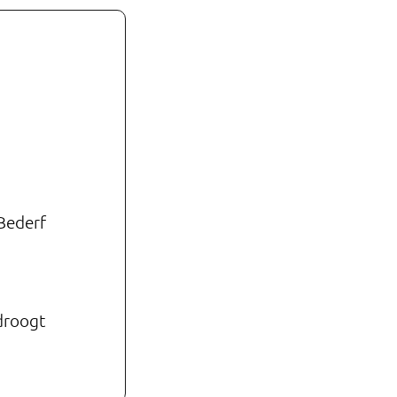
 Bederf
droogt