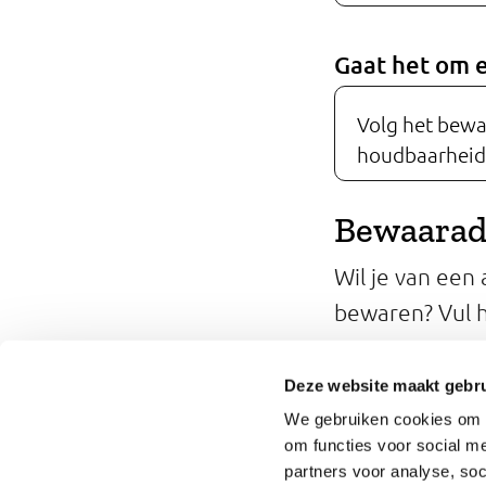
Gaat het om 
Volg het bewa
houdbaarheid
Bewaarad
Wil je van een
bewaren? Vul h
Hoelang k
Deze website maakt gebru
We gebruiken cookies om o
om functies voor social me
partners voor analyse, so