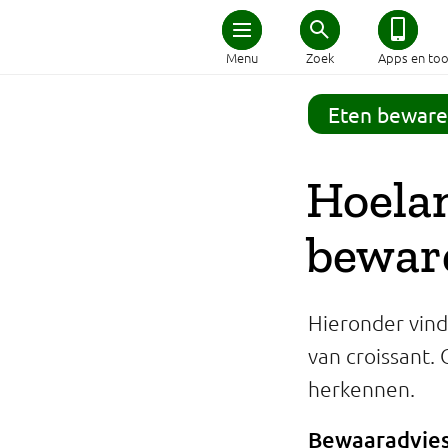
Home
Menu
Zoek
Apps en too
Schijf van Vijf
Eten beware
Recepten
Hoelan
Afvallen
bewar
Zwanger en kind
Hieronder vind
Duurzaam eten
van croissant. 
herkennen.
Veilig eten
Bewaaradvies