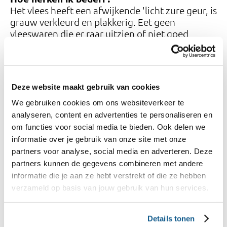
Het vlees heeft een afwijkende 'licht zure geur, is
grauw verkleurd en plakkerig. Eet geen
vleeswaren die er raar uitzien of niet goed
ruiken.
Deze website maakt gebruik van cookies
Bewaartip voor dit product
We gebruiken cookies om ons websiteverkeer te
Bewaar vleeswaren op de koudste plek in de
analyseren, content en advertenties te personaliseren en
koelkast bij 4 graden, dit is vaak de onderste
om functies voor social media te bieden. Ook delen we
plank. Bewaar het in een afsluitbaar bakje of in
informatie over je gebruik van onze site met onze
de plastic verpakking.
partners voor analyse, social media en adverteren. Deze
partners kunnen de gegevens combineren met andere
informatie die je aan ze hebt verstrekt of die ze hebben
verzameld op basis van jouw gebruik van hun services.
Gaat het om een gesloten verpakking?
Details tonen
Volg het bewaaradvies op de verpakking van het