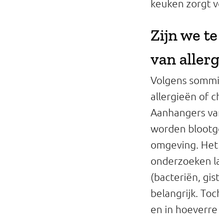
keuken zorgt v
Professionals
Zijn we t
Onderwijs
van aller
Eetomgevingen
Volgens sommi
Webshop
allergieën of 
Pers
Aanhangers van
worden blootge
Over ons
omgeving. Het
onderzoeken la
(bacteriën, gis
belangrijk. To
en in hoeverre 