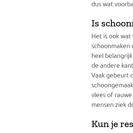
dus wat voorba
Is schoo
Het is ook wat
schoonmaken of
heel belangrij
de andere kant
Vaak gebeurt di
schoongemaakt
vlees of rauwe
mensen ziek do
Kun je re