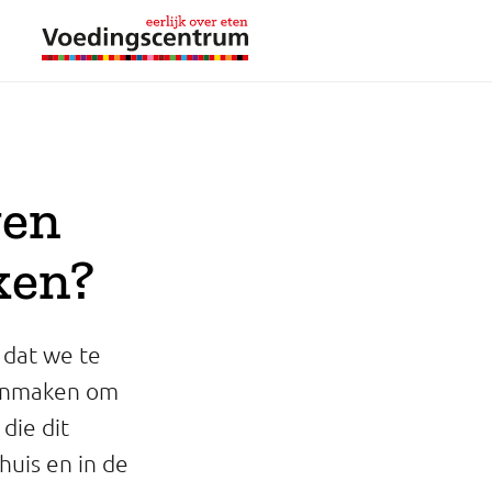
gen
ken?
 dat we te
oonmaken om
die dit
huis en in de