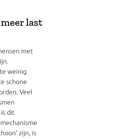
 meer last
 mensen met
jn.
te weinig
 te schone
orden. Veel
ismen
is dit
ze mechanisme
oon’ zijn, is