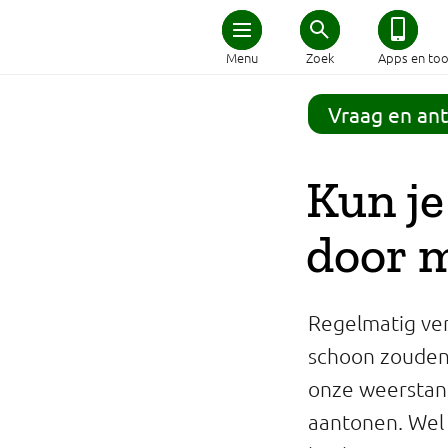
Home
Menu
Zoek
Apps en too
Schijf van Vijf
Vraag en an
Recepten
Kun je
Afvallen
door 
Zwanger en kind
Regelmatig ver
Duurzaam eten
schoon zouden
onze weerstand
Veilig eten
aantonen. Wel i