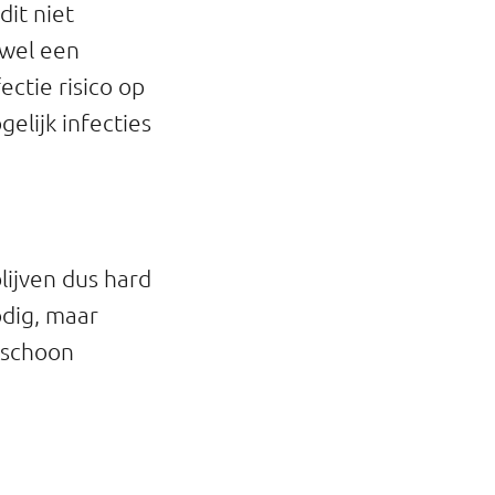
it niet
ewel een
ectie risico op
elijk infecties
ijven dus hard
odig, maar
 schoon