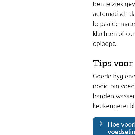
Ben je ziek ge
automatisch da
bepaalde mate v
klachten of com
oploopt.
Tips voor
Goede hygiënem
nodig om voeds
handen wassen
keukengerei bli
Hoe voor
voedselin