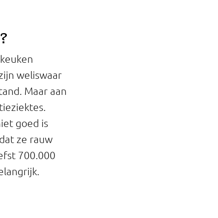
?
e keuken
ijn weliswaar
stand. Maar aan
ieziektes.
iet goed is
dat ze rauw
iefst 700.000
langrijk.