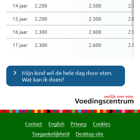
14 jaar
2.200
2.500
2.70
15 jaar
2.200
2.500
2.80
16 jaar
2.300
2.600
2.90
17 jaar
2.300
2.600
2.90
Mijn kind wil de hele dag door eten.
Wat kan ik doen?
Contact
English
Privacy
Cookies
Toegankelijkheid
Desktop site