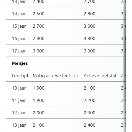
13 jaar
2.400
2.700
2.90
14 jaar
2.500
2.800
3.20
15 jaar
2.700
3.000
3.40
16 jaar
2.900
3.300
3.60
17 jaar
3.000
3.300
3.70
Meisjes
Leeftijd
Matig actieve leefstijl
Actieve leefstijl
Zeer 
10 jaar
1.900
2.100
2.40
11 jaar
1.900
2.200
2.40
12 jaar
2.000
2.300
2.50
13 jaar
2.100
2.400
2.70