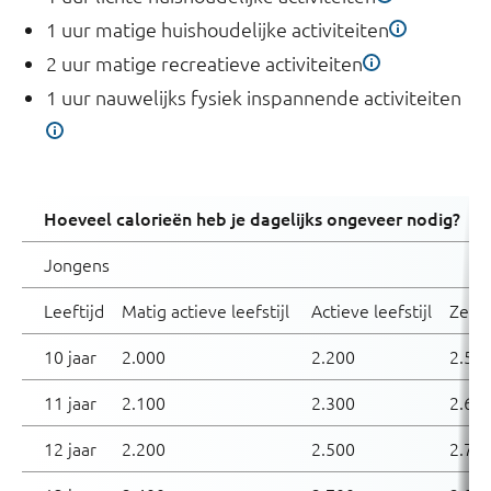
1 uur matige huishoudelijke activiteiten
2 uur matige recreatieve activiteiten
1 uur nauwelijks fysiek inspannende activiteiten
Hoeveel calorieën heb je dagelijks ongeveer nodig?
Jongens
Leeftijd
Matig actieve leefstijl
Actieve leefstijl
Zeer 
10 jaar
2.000
2.200
2.50
11 jaar
2.100
2.300
2.60
12 jaar
2.200
2.500
2.70