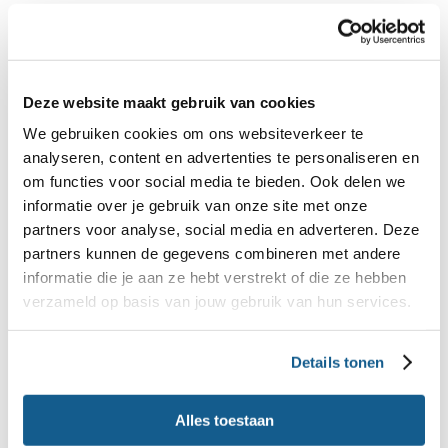
met de fiets naar school, eventuele bijbaan of
andere activiteiten
1 uur lichte huishoudelijke activiteiten
Deze website maakt gebruik van cookies
1 uur matig huishoudelijke activiteiten
We gebruiken cookies om ons websiteverkeer te
2 uur lichte recreatieve activiteiten
analyseren, content en advertenties te personaliseren en
2 uur nauwelijks fysiek inspannende activiteiten
om functies voor social media te bieden. Ook delen we
informatie over je gebruik van onze site met onze
partners voor analyse, social media en adverteren. Deze
partners kunnen de gegevens combineren met andere
Wanneer is je kind actief?
informatie die je aan ze hebt verstrekt of die ze hebben
Het activiteitenpatroon van een actief kind kan er
verzameld op basis van jouw gebruik van hun services.
bijvoorbeeld als volgt uitzien:
Details tonen
10 uur slapen
3 uur zittend werken in de klas en/of thuis
Alles toestaan