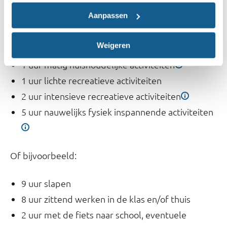
1 uur zittend met bijvoorbeeld de auto of
Aanpassen
openbaar vervoer naar school, eventuele
bijbaan of andere activiteiten
Weigeren
1 uur lichte huishoudelijke activiteiten
1 uur matig huishoudelijke activiteiten
1 uur lichte recreatieve activiteiten
2 uur intensieve recreatieve activiteiten
5 uur nauwelijks fysiek inspannende activiteiten
Of bijvoorbeeld:
9 uur slapen
8 uur zittend werken in de klas en/of thuis
2 uur met de fiets naar school, eventuele