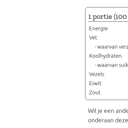
Professionals
1 portie (10
Onderwijs
Energie
Eetomgevingen
Vet
- waarvan ver
Webshop
Koolhydraten
Pers
- waarvan sui
Vezels
Over ons
Eiwit
Zout
Wil je een and
onderaan deze 