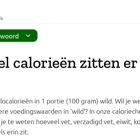
ls
twoord
l calorieën zitten er
ilocalorieën in 1 portie (100 gram) wild. Wil je 
ere voedingswaarden in 'wild'? In onze caloriec
je te weten hoeveel vet, verzadigd vet, eiwit, k
s erin zit.