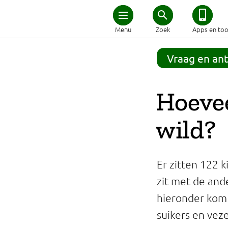
Home
Menu
Zoek
Apps en too
Schijf van Vijf
Vraag en an
Recepten
Hoevee
Afvallen
wild?
Zwanger en kind
Er zitten 122 k
Duurzaam eten
zit met de and
hieronder kom 
Veilig eten
suikers en vezel