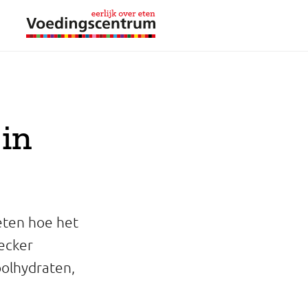
 in
weten hoe het
hecker
oolhydraten,