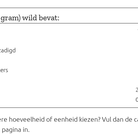
0 gram) wild bevat:
zadigd
kers
ere hoeveelheid of eenheid kiezen? Vul dan de c
pagina in.