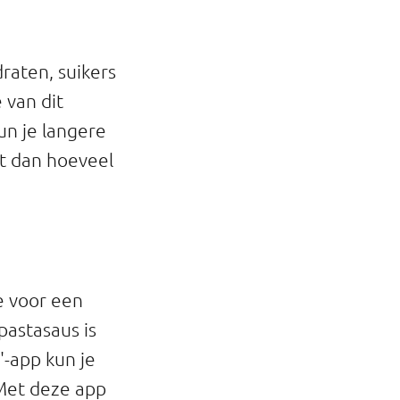
draten, suikers
 van dit
un je langere
nt dan hoeveel
e voor een
pastasaus is
'-app kun je
 Met deze app