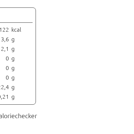
122
kcal
3,6
g
2,1
g
0
g
0
g
0
g
22,4
g
0,21
g
aloriechecker