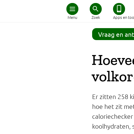
Home
Menu
Zoek
Apps en too
Schijf van Vijf
Vraag en an
Recepten
Hoevee
Afvallen
volkor
Zwanger en kind
Er zitten 258 k
Duurzaam eten
hoe het zit me
caloriechecker
Veilig eten
koolhydraten, s