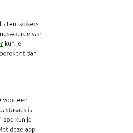
draten, suikers
dingswaarde van
er
kun je
k berekent dan
e voor een
pastasaus is
'-app kun je
 Met deze app