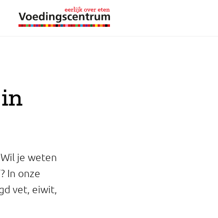
 in
 Wil je weten
? In onze
d vet, eiwit,