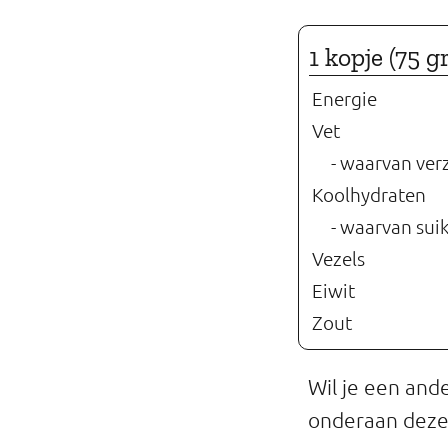
Professionals
1 kopje (75 
Onderwijs
Energie
Eetomgevingen
Vet
- waarvan ver
Webshop
Koolhydraten
Pers
- waarvan sui
Vezels
Over ons
Eiwit
Zout
Wil je een and
onderaan deze 