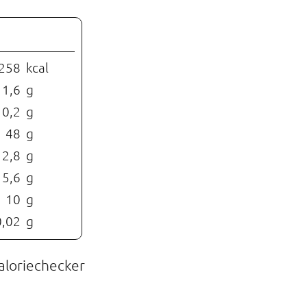
258
kcal
1,6
g
0,2
g
48
g
2,8
g
5,6
g
10
g
0,02
g
aloriechecker