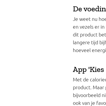
De voedin
Je weet nu hoev
en vezels er i
dit product be
langere tijd b
hoeveel energie
App 'Kies
Met de calorie
product. Maar 
bijvoorbeeld n
ook van je fav