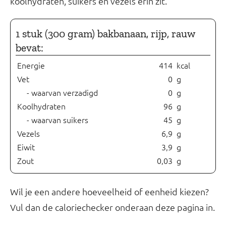
koolhydraten, suikers en vezels erin zit.
1 stuk (300 gram) bakbanaan, rijp, rauw
bevat:
Energie
414
kcal
Vet
0
g
- waarvan verzadigd
0
g
Koolhydraten
96
g
- waarvan suikers
45
g
Vezels
6,9
g
Eiwit
3,9
g
Zout
0,03
g
Wil je een andere hoeveelheid of eenheid kiezen?
Vul dan de caloriechecker onderaan deze pagina in.