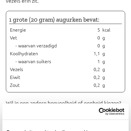
vezels erin zit.
1 grote (20 gram) augurken bevat:
Energie
5
kcal
Vet
0
g
- waarvan verzadigd
0
g
Koolhydraten
1,1
g
- waarvan suikers
1
g
Vezels
0,2
g
Eiwit
0,2
g
Zout
0,2
g
Wil je een andere hoeveelheid of eenheid kiezen?
Vul dan de caloriechecker onderaan deze pagina in.
De voedingswaarde van augurken