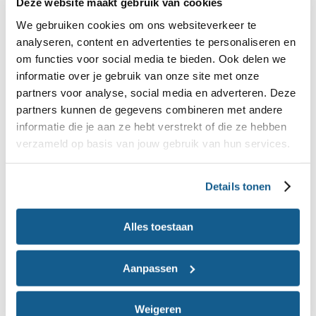
Deze website maakt gebruik van cookies
Je weet nu hoeveel calorieën, vet, verzadigd vet,
We gebruiken cookies om ons websiteverkeer te
analyseren, content en advertenties te personaliseren en
eiwit, koolhydraten, suikers en vezels er in
om functies voor social media te bieden. Ook delen we
augurken zitten. Wil je weten wat de
informatie over je gebruik van onze site met onze
voedingswaarde van dit product betekent binnen
partners voor analyse, social media en adverteren. Deze
partners kunnen de gegevens combineren met andere
je hele eetpatroon? In
kun je langere
de Eetmeter
informatie die je aan ze hebt verstrekt of die ze hebben
tijd bijhouden wat je eet en drinkt. Dit online
verzameld op basis van jouw gebruik van hun services.
dagboek berekent dan hoeveel energie en
voedingsstoffen je in totaal binnenkrijgt.
Details tonen
App 'Kies Ik Gezond?'
Alles toestaan
Met de caloriechecker krijg je een gemiddelde
Aanpassen
voedingswaarde voor een product. Maar per merk
kunnen er wel verschillen zijn. De ene pastasaus is
Weigeren