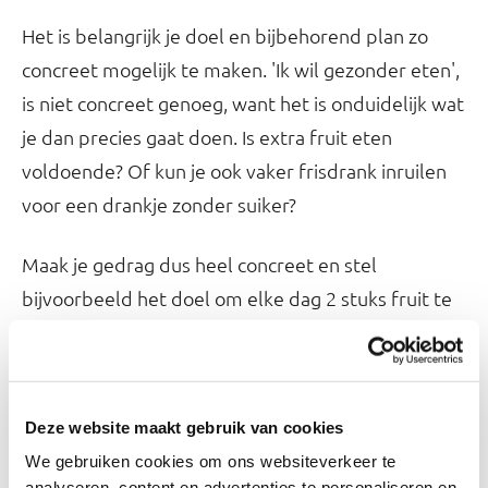
Het is belangrijk je doel en bijbehorend plan zo
concreet mogelijk te maken. 'Ik wil gezonder eten',
is niet concreet genoeg, want het is onduidelijk wat
je dan precies gaat doen. Is extra fruit eten
voldoende? Of kun je ook vaker frisdrank inruilen
voor een drankje zonder suiker?
Maak je gedrag dus heel concreet en stel
bijvoorbeeld het doel om elke dag 2 stuks fruit te
eten, om 10.00 uur en 16.00 uur. Of om een keer
per dag een glas frisdrank te vervangen door een
glas water, het liefst ook gekoppeld aan een
Deze website maakt gebruik van cookies
moment.
We gebruiken cookies om ons websiteverkeer te
analyseren, content en advertenties te personaliseren en