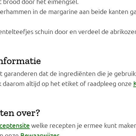
 brood door het eimengsel.
terhammen in de margarine aan beide kanten g
entelteefjes schuin door en verdeel de abrikoz
informatie
 garanderen dat de ingrediënten die je gebruikt 
jk daarom altijd op het etiket of raadpleeg onze
ten over?
ceptensite
welke recepten je ermee kunt maken 
Bewaarwijzer
in onze
.