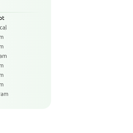
pt
cal
am
am
ram
am
am
am
ram