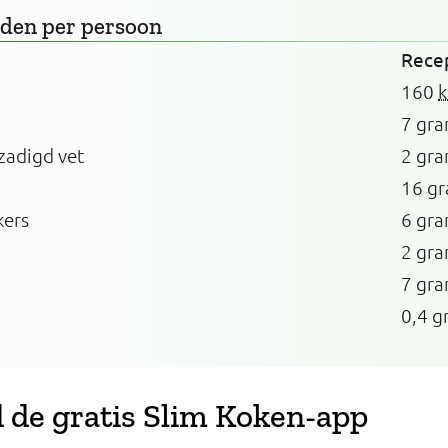
rden
per persoon
Rece
160
k
7 gr
zadigd vet
2 gr
16 g
kers
6 gr
2 gr
7 gr
0,4 g
de gratis Slim Koken-app