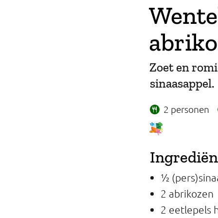
Wentel
Professionals
abrik
Onderwijs
Eetomgevingen
Zoet en romig
sinaasappel.
Webshop
Pers
2 personen
Over ons
Ingredië
½ (pers)sin
2 abrikozen
2 eetlepels 