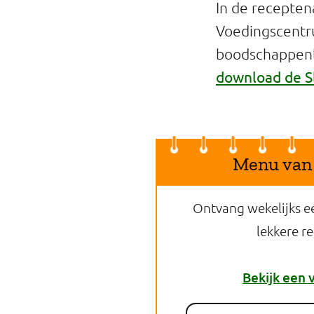
In de recepten
Voedingscentr
boodschappenli
download de S
Menu van
Ontvang wekelijks e
lekkere r
Bekijk een 