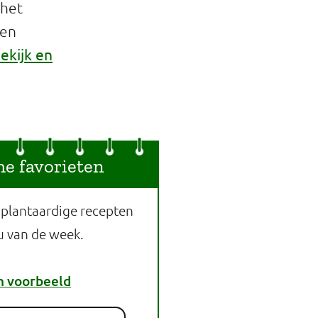
 het
een
ekijk en
he favorieten
 plantaardige recepten
u van de week.
n voorbeeld