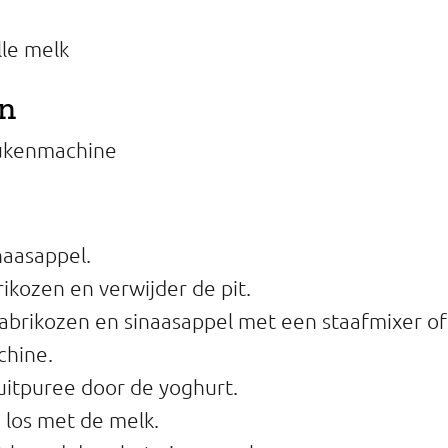
lle melk
en
ukenmachine
inaasappel.
ikozen en verwijder de pit.
abrikozen en sinaasappel met een staafmixer of
chine.
uitpuree door de yoghurt.
i los met de melk.