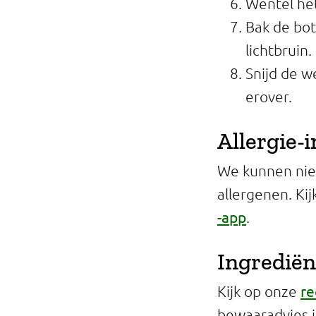
Wentel het
Bak de bo
lichtbruin.
Snijd de w
erover.
Allergie-
We kunnen niet
allergenen. Ki
-app
.
Ingrediën
re
Kijk op onze
bewaaradvies 