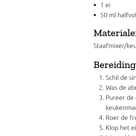
1 ei
50 ml halfvo
Material
Staafmixer/ke
Bereiding
Schil de s
Was de abr
Pureer de 
keukenma
Roer de fr
Klop het e