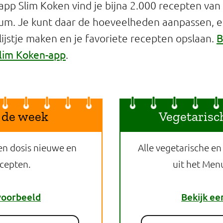
app Slim Koken vind je bijna 2.000 recepten van
um. Je kunt daar de hoeveelheden aanpassen, 
B
jstje maken en je favoriete recepten opslaan.
lim Koken-app
.
 de week
Vegetarisc
en dosis nieuwe en
Alle vegetarische en
ecepten.
uit het Men
voorbeeld
Bekijk ee