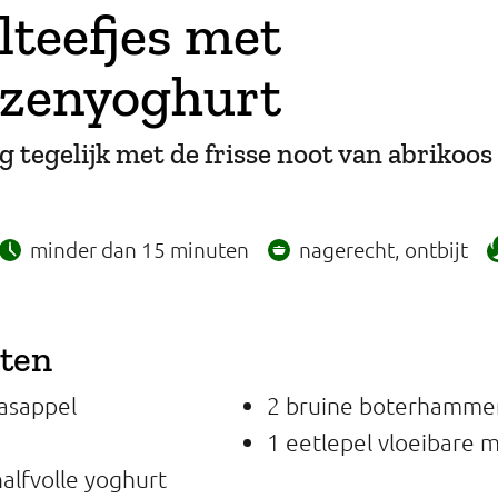
teefjes met
ozenyoghurt
 tegelijk met de frisse noot van abrikoos
minder dan 15 minuten
nagerecht, ontbijt
nten
aasappel
2 bruine boterhamme
1 eetlepel vloeibare 
halfvolle yoghurt