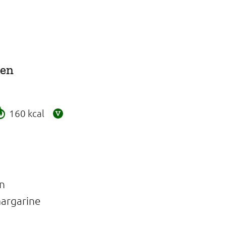
 en
160 kcal
n
margarine