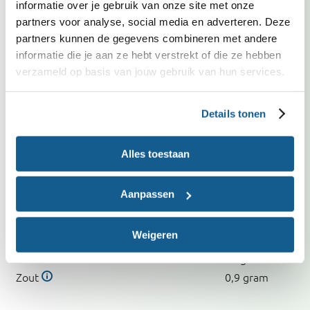
informatie over je gebruik van onze site met onze
Past in dieet
partners voor analyse, social media en adverteren. Deze
Met weinig zout
partners kunnen de gegevens combineren met andere
Caloriearm
informatie die je aan ze hebt verstrekt of die ze hebben
verzameld op basis van jouw gebruik van hun services.
Voedingswaarden
per persoon
Details tonen
Recept
Energie
260
kcal
Alles toestaan
Vet
12 gram
Waarvan verzadigd vet
3 gram
Aanpassen
Koolhydraten
22 gram
Waarvan suikers
3 gram
Weigeren
Vezels
4 gram
Eiwit
14 gram
Zout
0,9 gram