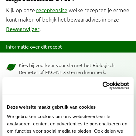
Kijk op onze
welke recepten je ermee
receptensite
kunt maken of bekijk het bewaaradvies in onze
.
Bewaarwijzer
Informatie over dit recept
Kies bij voorkeur voor sla met het Biologisch,
Demeter of EKO-NL 3 sterren keurmerk.
Kies bij voorkeur voor ei met een topkeurmerk.
Biologisch, Demeter, EKO-NL 3 sterren en Beter
Leven 3 sterren zijn duurzamere keuzes.
Deze website maakt gebruik van cookies
Kies bij voorkeur voor zuivelproducten met een
topkeurmerk. Biologisch, Demeter, EKO-NL 3
We gebruiken cookies om ons websiteverkeer te
sterren en Beter Leven zijn duurzamere keuzes.
analyseren, content en advertenties te personaliseren en
om functies voor social media te bieden. Ook delen we