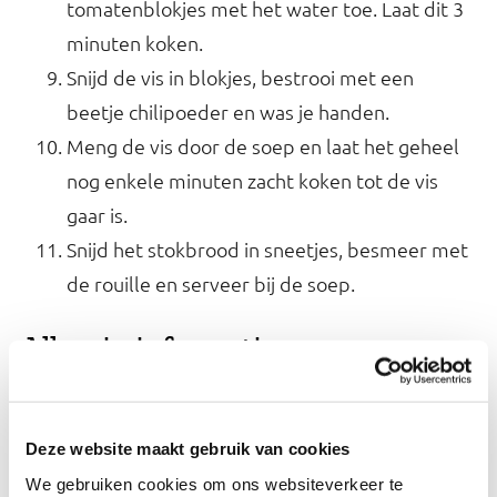
tomatenblokjes met het water toe. Laat dit 3
minuten koken.
Snijd de vis in blokjes, bestrooi met een
beetje chilipoeder en was je handen.
Meng de vis door de soep en laat het geheel
nog enkele minuten zacht koken tot de vis
gaar is.
Snijd het stokbrood in sneetjes, besmeer met
de rouille en serveer bij de soep.
Allergie-informatie
We kunnen niet garanderen dat de ingrediënten
die je gebruikt vrij zijn van allergenen. Kijk daarom
Deze website maakt gebruik van cookies
altijd op het etiket of raadpleeg onze
Kies Ik
We gebruiken cookies om ons websiteverkeer te
.
Gezond?-app