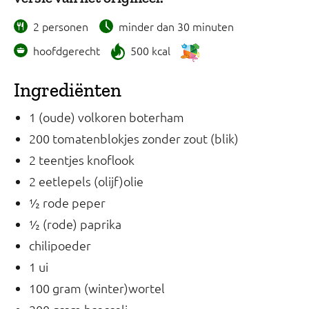
2 personen
minder dan 30 minuten
hoofdgerecht
500 kcal
Ingrediënten
1 (oude) volkoren boterham
200 tomatenblokjes zonder zout (blik)
2 teentjes knoflook
2 eetlepels (olijf)olie
½ rode peper
½ (rode) paprika
chilipoeder
1 ui
100 gram (winter)wortel