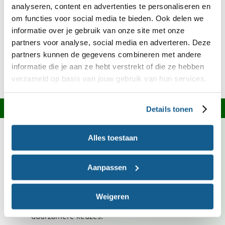
analyseren, content en advertenties te personaliseren en
om functies voor social media te bieden. Ook delen we
Ingrediënten over?
informatie over je gebruik van onze site met onze
partners voor analyse, social media en adverteren. Deze
Kijk op onze
welke recepten je ermee
receptensite
partners kunnen de gegevens combineren met andere
kunt maken of bekijk het bewaaradvies in onze
informatie die je aan ze hebt verstrekt of die ze hebben
.
Bewaarwijzer
verzameld op basis van jouw gebruik van hun services.
Informatie over dit recept
Details tonen
Broccoli is deze maand in Nederland in het seizoen.
Alles toestaan
Kies bij voorkeur voor groente met het Biologisch,
Demeter of EKO-NL 3 sterren keurmerk.
Aanpassen
Kies bij voorkeur voor magere vis met een
topkeurmerk. MSC/ASC, Fair Trade Certified en Vis
Weigeren
met een groene score op de VISwijzer zijn
duurzamere keuzes.