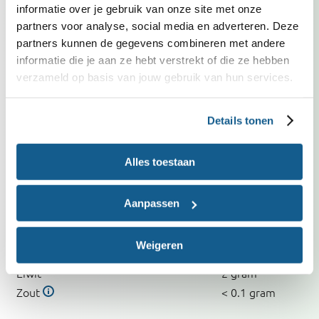
Met weinig zout
informatie over je gebruik van onze site met onze
Vrij van ei
partners voor analyse, social media en adverteren. Deze
Vrij van noten, zaden, pitten en pinda's
partners kunnen de gegevens combineren met andere
Vrij van melk (inclusief lactose)
informatie die je aan ze hebt verstrekt of die ze hebben
verzameld op basis van jouw gebruik van hun services.
Voedingswaarden
per persoon
Details tonen
Recept
Energie
120
kcal
Alles toestaan
Vet
5 gram
Waarvan verzadigd vet
1 gram
Aanpassen
Koolhydraten
13 gram
Waarvan suikers
11 gram
Weigeren
Vezels
6 gram
Eiwit
2 gram
Zout
< 0.1 gram