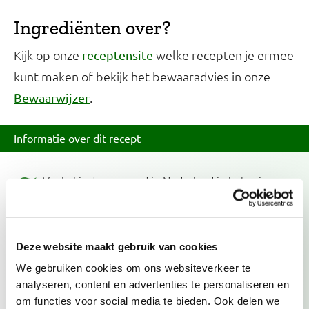
Ingrediënten over?
Kijk op onze
welke recepten je ermee
receptensite
kunt maken of bekijk het bewaaradvies in onze
.
Bewaarwijzer
Informatie over dit recept
Venkel is deze maand in Nederland in het seizoen.
Kies bij voorkeur voor groente met het Biologisch,
Demeter of EKO-NL 3 sterren keurmerk.
Deze website maakt gebruik van cookies
Past in dieet
We gebruiken cookies om ons websiteverkeer te
Bij verhoogd cholesterol
analyseren, content en advertenties te personaliseren en
Vrij van gluten
om functies voor social media te bieden. Ook delen we