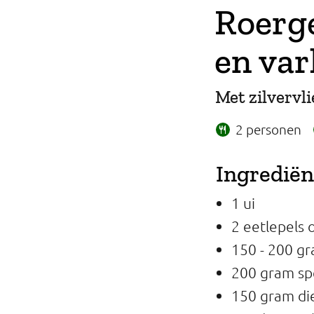
Roerge
Professionals
en var
Onderwijs
Eetomgevingen
Met zilvervlie
Webshop
2 personen
Pers
Ingredië
Over ons
1 ui
2 eetlepels o
150 - 200 gra
200 gram sp
150 gram di