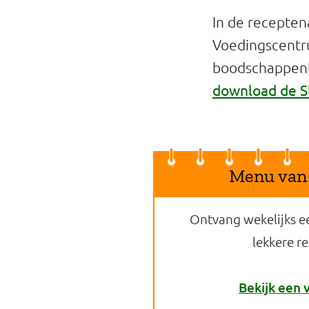
In de recepten
Voedingscentr
boodschappenli
download de S
Menu van
Ontvang wekelijks e
lekkere r
Bekijk een 