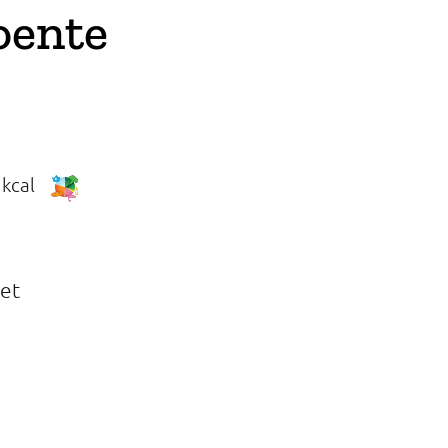
oente
kcal
et