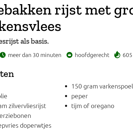
bakken rijst met gr
kensvlees
srijst als basis.
meer dan 30 minuten
hoofdgerecht
605 
nten
150 gram varkenspoel
lie
peper
m zilvervliesrijst
tijm of oregano
erziebonen
epvries doperwtjes