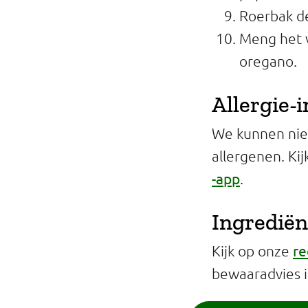
Roerbak de
Meng het v
oregano.
Allergie-
We kunnen niet
allergenen. Ki
-app
.
Ingrediën
re
Kijk op onze
bewaaradvies 