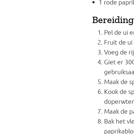
1 rode papri
Bereiding
Pel de ui e
Fruit de ui
Voeg de ri
Giet er 30
gebruiksaa
Maak de s
Kook de sp
doperwten
Maak de pa
Bak het vl
paprikablo