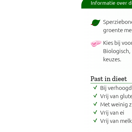
Informatie over d
Sperziebone
groente met
Kies bij vo
Biologisch,
keuzes.
Past in dieet
Bij verhoogd
Vrij van glut
Met weinig 
Vrij van ei
Vrij van melk