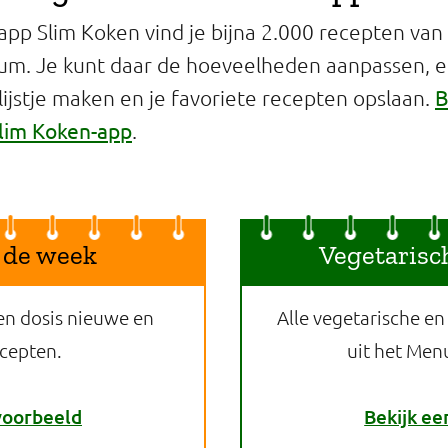
app Slim Koken vind je bijna 2.000 recepten van
um. Je kunt daar de hoeveelheden aanpassen, 
B
jstje maken en je favoriete recepten opslaan.
lim Koken-app
.
 de week
Vegetarisc
en dosis nieuwe en
Alle vegetarische en
ecepten.
uit het Men
voorbeeld
Bekijk ee