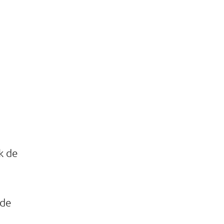
k de
 de