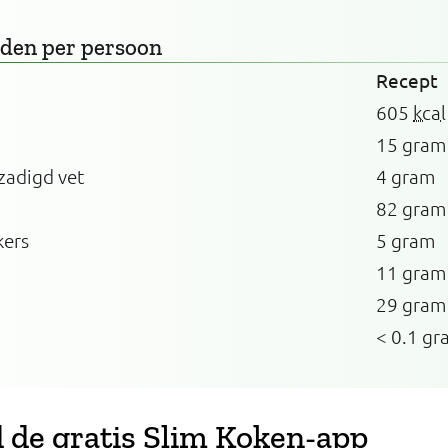
rden
per persoon
Recept
605
kcal
15 gram
zadigd vet
4 gram
82 gram
kers
5 gram
11 gram
29 gram
< 0.1 gr
de gratis Slim Koken-app