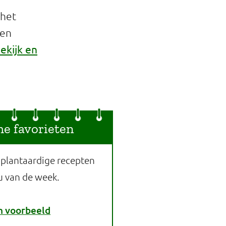
 het
een
ekijk en
he favorieten
 plantaardige recepten
u van de week.
n voorbeeld