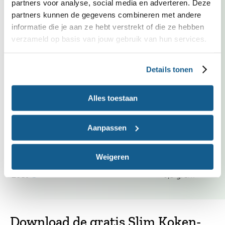
partners voor analyse, social media en adverteren. Deze
Vrij van ei
partners kunnen de gegevens combineren met andere
informatie die je aan ze hebt verstrekt of die ze hebben
verzameld op basis van jouw gebruik van hun services.
Voedingswaarden
per persoon
Recept
Details tonen
Energie
405
kcal
Vet
13 gram
Alles toestaan
Waarvan verzadigd vet
3 gram
Koolhydraten
53 gram
Aanpassen
Waarvan suikers
25 gram
Vezels
8 gram
Weigeren
Eiwit
16 gram
Zout
0,3 gram
Download de gratis Slim Koken-