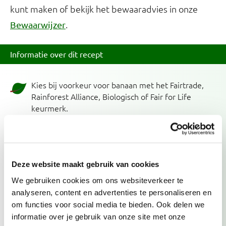
kunt maken of bekijk het bewaaradvies in onze
.
Bewaarwijzer
Informatie over dit recept
Kies bij voorkeur voor banaan met het Fairtrade,
Rainforest Alliance, Biologisch of Fair for Life
keurmerk.
Kies bij voorkeur voor melk met een topkeurmerk.
Biologisch, Demeter, EKO-NL 3 sterren en Beter
Leven zijn duurzamere keuzes.
Deze website maakt gebruik van cookies
We gebruiken cookies om ons websiteverkeer te
Past in dieet
analyseren, content en advertenties te personaliseren en
Bij verhoogd cholesterol
om functies voor social media te bieden. Ook delen we
Vrij van gluten
informatie over je gebruik van onze site met onze
Met weinig zout