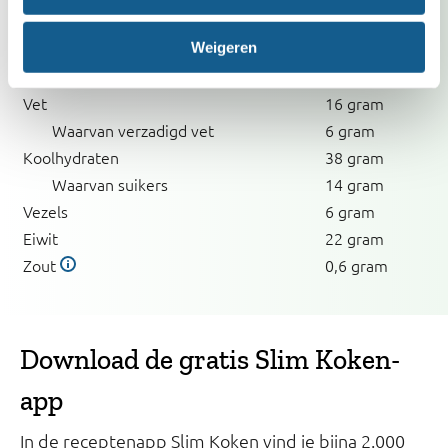
Voedingswaarden
per persoon
Weigeren
Recept
Energie
395
kcal
Vet
16 gram
Waarvan verzadigd vet
6 gram
Koolhydraten
38 gram
Waarvan suikers
14 gram
Vezels
6 gram
Eiwit
22 gram
Zout
0,6 gram
Download de gratis Slim Koken-
app
In de receptenapp Slim Koken vind je bijna 2.000