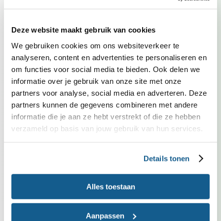
Courgette is deze maand in Nederland in het
seizoen. Kies bij voorkeur voor groente met het
Deze website maakt gebruik van cookies
Biologisch, Demeter of EKO-NL 3 sterren
We gebruiken cookies om ons websiteverkeer te
keurmerk.
analyseren, content en advertenties te personaliseren en
Kies bij voorkeur voor melk met een topkeurmerk.
om functies voor social media te bieden. Ook delen we
Biologisch, Demeter, EKO-NL 3 sterren en Beter
informatie over je gebruik van onze site met onze
Leven zijn duurzamere keuzes.
partners voor analyse, social media en adverteren. Deze
partners kunnen de gegevens combineren met andere
Kies bij voorkeur voor kaas met een topkeurmerk.
informatie die je aan ze hebt verstrekt of die ze hebben
Biologisch, Demeter, EKO-NL 3 sterren en Beter
verzameld op basis van jouw gebruik van hun services.
Leven zijn duurzamere keuzes.
Details tonen
Past in dieet
Vrij van gluten
Alles toestaan
Vrij van ei
Aanpassen