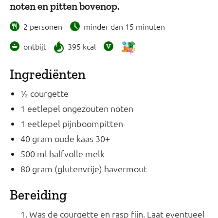
noten en pitten bovenop.
2 personen
minder dan 15 minuten
ontbijt
395 kcal
Ingrediënten
½ courgette
1 eetlepel ongezouten noten
1 eetlepel pijnboompitten
40 gram oude kaas 30+
500 ml halfvolle melk
80 gram (glutenvrije) havermout
Bereiding
Was de courgette en rasp fijn. Laat eventueel