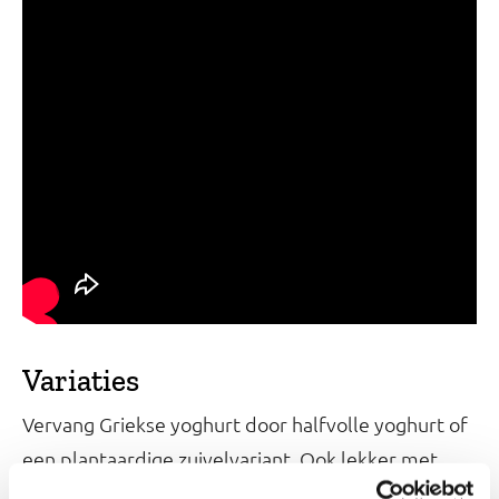
Variaties
Vervang Griekse yoghurt door halfvolle yoghurt of
een plantaardige zuivelvariant. Ook lekker met
stukjes banaan en kaneel of koek-en